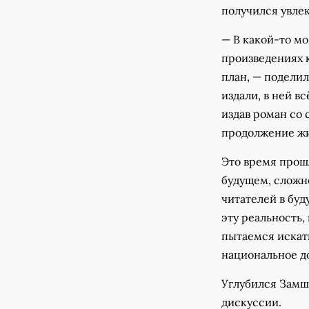
получился увле
— В какой-то мо
произведениях 
план, — поделил
издали, в ней в
издав роман со 
продолжение жи
Это время прошл
будущем, сложно
читателей в буд
эту реальность,
пытаемся искать
национальное д
Углубился Замше
дискуссии.