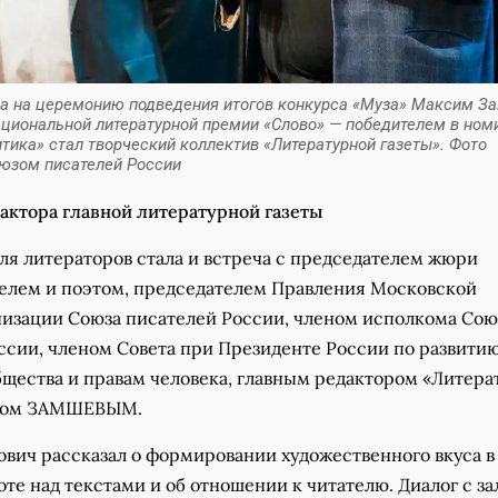
да на церемонию подведения итогов конкурса «Муза» Максим З
ациональной литературной премии «Слово» — победителем в ном
тика» стал творческий коллектив «Литературной газеты». Фото
юзом писателей России
дактора главной литературной газеты
ля литераторов стала и встреча с председателем жюри
телем и поэтом, председателем Правления Московской
низации Союза писателей России, членом исполкома Сою
ссии, членом Совета при Президенте России по развити
бщества и правам человека, главным редактором «Литера
имом ЗАМШЕВЫМ.
вич рассказал о формировании художественного вкуса в
оте над текстами и об отношении к читателю. Диалог с з