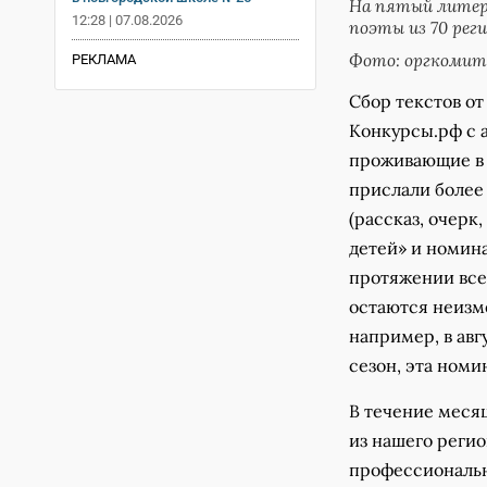
На пятый литер
12:28 | 07.08.2026
поэты из 70 реги
Фото: оргкомит
РЕКЛАМА
Сбор текстов о
Конкурсы.рф с а
проживающие в с
прислали более
(рассказ, очерк
детей» и номина
протяжении все
остаются неизме
например, в авг
сезон, эта номи
В течение месяц
из нашего регио
профессиональн