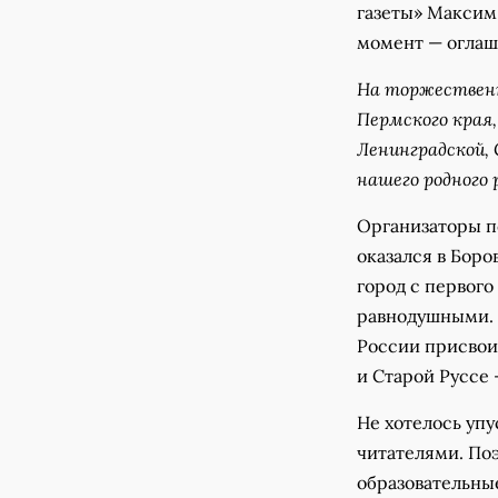
газеты» Максим
момент — оглаш
На торжественн
Пермского края
Ленинградской, 
нашего родного 
Организаторы по
оказался в Бор
город с первого 
равнодушными. 
России присвои
и Старой Руссе 
Не хотелось уп
читателями. По
образовательны