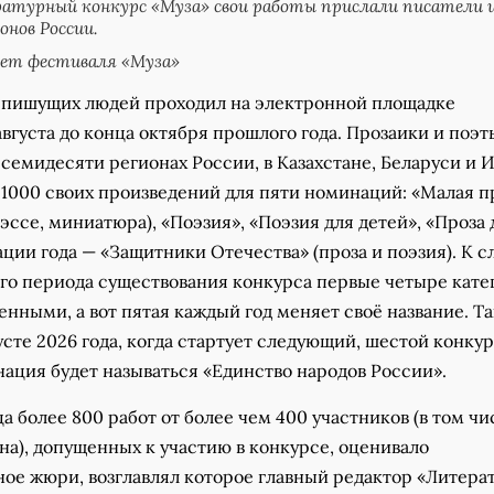
атурный конкурс «Муза» свои работы прислали писатели 
онов России.
ет фестиваля «Муза»
т пишущих людей проходил на электронной площадке
вгуста до конца октября прошлого года. Прозаики и поэт
емидесяти регионах России, в Казахстане, Беларуси и И
 1000 своих произведений для пяти номинаций: «Малая п
, эссе, миниатюра), «Поэзия», «Поэзия для детей», «Проза 
ции года — «Защитники Отечества» (проза и поэзия). К сл
го периода существования конкурса первые четыре кате
нными, а вот пятая каждый год меняет своё название. Та
усте 2026 года, когда стартует следующий, шестой конку
нация будет называться «Единство народов России».
а более 800 работ от более чем 400 участников (в том чи
на), допущенных к участию в конкурсе, оценивало
ое жюри, возглавлял которое главный редактор «Литера