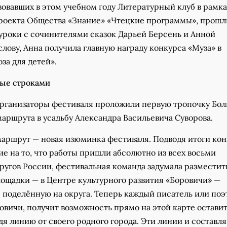
зовавших в этом учебном году Литературный клуб в рамка
роекта Общества «Знание» «Чтецкие программы», прошл
уроки с сочинителями сказок Дарьей Берсень и Анной
слову, Анна получила главную награду конкурса «Муза» в
за для детей».
ные строками
 организаторы фестиваля проложили первую тропочку Бо
аршрута в усадьбу Александра Васильевича Суворова.
аршрут — новая изюминка фестиваля. Подводя итоги кон
е на то, что работы пришли абсолютно из всех восьми
угов России, фестивальная команда задумала разместить
лощадки — в Центре культурного развития «Боровичи» —
 поделённую на округа. Теперь каждый писатель или поэ
овичи, получит возможность прямо на этой карте остави
дя линию от своего родного города. Эти линии и составл