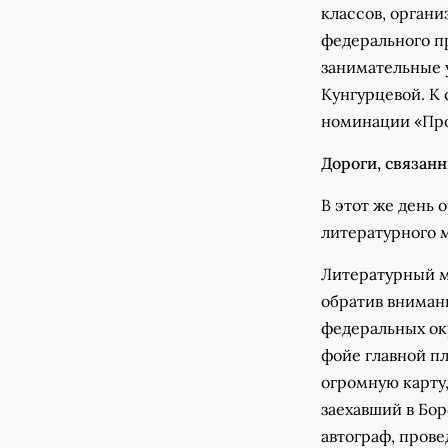
классов, органи
федерального п
занимательные 
Кунгурцевой. К 
номинации «Про
Дороги, связан
В этот же день
литературного м
Литературный м
обратив внимани
федеральных окр
фойе главной п
огромную карту,
заехавший в Бор
автограф, прове