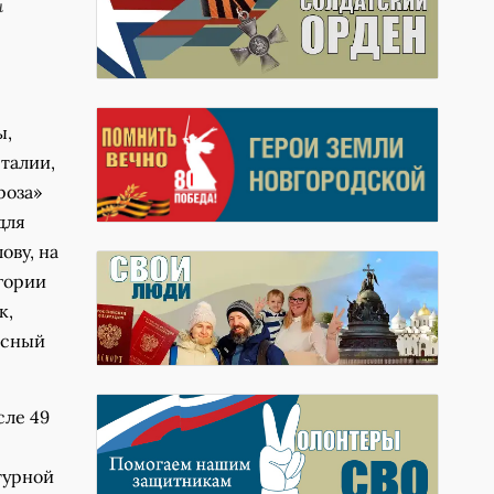
и
ы,
талии,
роза»
для
ову, на
гории
к,
рсный
сле 49
турной