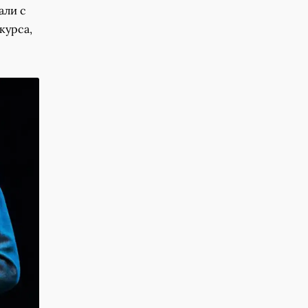
али с
курса,