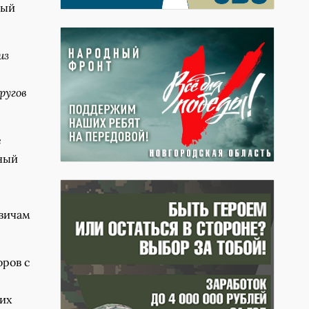
ный
из
ругов
е
рный
вичам
оров с
их