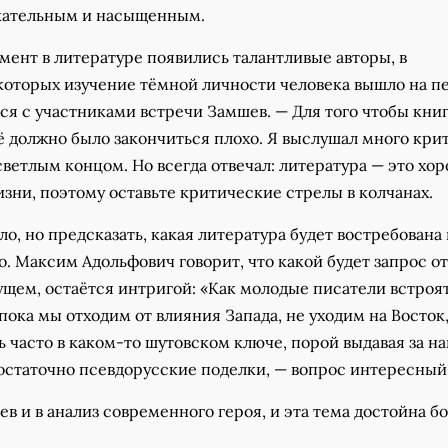
кательным и насыщенным.
мент в литературе появились талантливые авторы, в
которых изучение тёмной личности человека вышло на п
ся с участниками встречи Замшев. — Для того чтобы кни
сё должно было закончиться плохо. Я выслушал много кри
светлым концом. Но всегда отвечал: литература — это хо
зни, поэтому оставьте критические стрелы в колчанах.
о, но предсказать, какая литература будет востребована 
. Максим Адольфович говорит, что какой будет запрос от
ущем, остаётся интригой: «Как молодые писатели встроят
 пока мы отходим от влияния Запада, не уходим на Восток,
 часто в каком-то шутовском ключе, порой выдавая за н
остаточно псевдорусские поделки, — вопрос интересный
в и в анализ современного героя, и эта тема достойна б