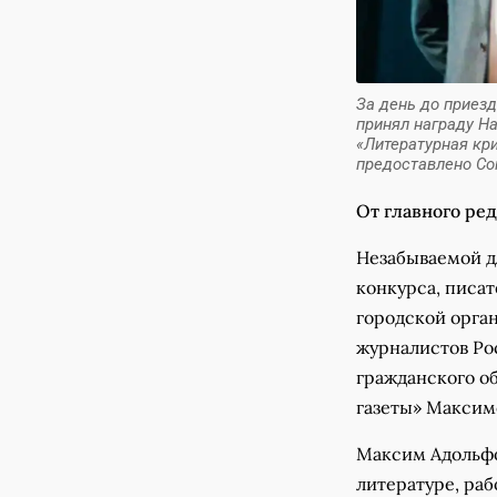
За день до приез
принял награду Н
«Литературная кри
предоставлено Со
От главного ре
Незабываемой д
конкурса, писа
городской орга
журналистов Ро
гражданского о
газеты» Макс
Максим Адольфо
литературе, раб