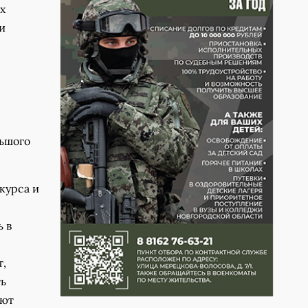
х
и
льшого
курса и
 в
т,
ть
яют