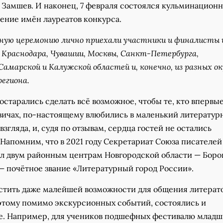
 Замшев. И наконец, 7 февраля состоялся кульминацион
ение имён лауреатов конкурса.
ую церемонию лично приехали участники и финалисты 
, Краснодара, Чувашии, Москвы, Санкт-Петербурга,
Самарской и Калужской областей и, конечно, из разных ок
региона.
старались сделать всё возможное, чтобы те, кто впервы
овичах, по-настоящему влюбились в маленький литерату
взгляда, и, судя по отзывам, сердца гостей не остались
Напомним, что в 2021 году Секретариат Союза писателей
л двум районным центрам Новгородской области — Боро
— почётное звание «Литературный город России».
устить даже малейшей возможности для общения литерат
этому помимо экскурсионных событий, состоялись и
е. Например, для учеников подшефных фестивалю младш