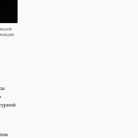
амшев
инации
за
ю
турной
алом