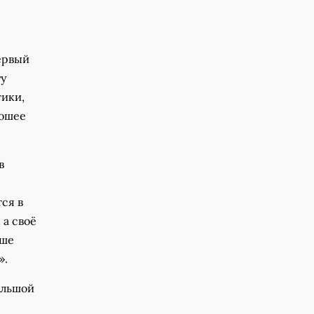
ервый
гу
тики,
рошее
в
ся в
 а своё
аше
».
ольшой