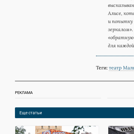
высказыван
Алисе, кот
и попытку 
зеркалом».
«обратную 
для каждой
Теги:
театр Мал
РЕКЛАМА
Еще статьи