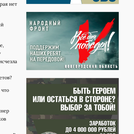
урая нет
ый
е,
у
исчезла
етов?
 что
йнер
ков