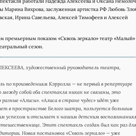
пектакля работали Надежда Алексеева и Оксана Немолоч
ты Марина Вихрова, заслуженная артистка РФ Любовь Зло
ская, Ирина Савельева, Алексей Тимофеев и Алексей
им премьерным показом «Сквозь зеркало» театр «Малый»
еатральный сезон.
ЛЕКСЕЕВА,
художественный руководитель театра,
ь по произведениям Кэрролла — не первый в репертуаре
 между собой оба спектакля никак не связаны, это
 разные «Алисы». «Алиса в стране чудес» идёт уже
лет в пространстве Белого шатра, пользуется большим
им успехом и отсылает к нашим детским воспоминания
утешественнице. Этот спектакль создан был как раз дл
дитории. Новая постановка «Сквозь зеркало» — уже