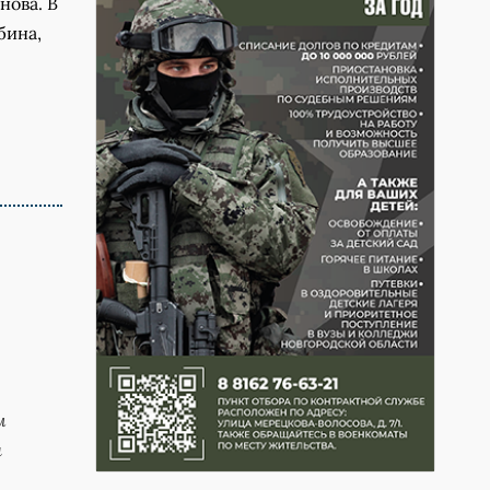
нова. В
бина,
м
я