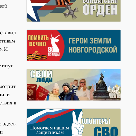
вой
дставил
отивам
». И
 минут
смотрит
и, и
ствия в
 здесь.
ни