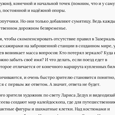
нужно), конечной и начальной точек (помним, что и у сам
), постоянной и надëжной опоры.
попутчики. Но они только добавляют сумятицу. Ведь кажд
ственном дорожном безвременье.
я, чтобы скомпенсировать отсутствие правил в Зазеркаль
ссажирами на заброшенной станции в созданном мире, 
ев возникает масса вопросов: Кто потерял зеркало? Куда 
жно забыть своё имя? И что делать, если поезд едет в
оторое отличается от конечного маршрута купленных бил
нчиваются, и очень быстро зрителю становится понятно,
я с первым же ответом. А значит, ответа не будет.
го зрителя художник по свету Лариса Дедух и видеодиза
сеева создают мир калейдоскопа, где для путешественни
актные фигуры и шахматные клетки. Над костюмами и