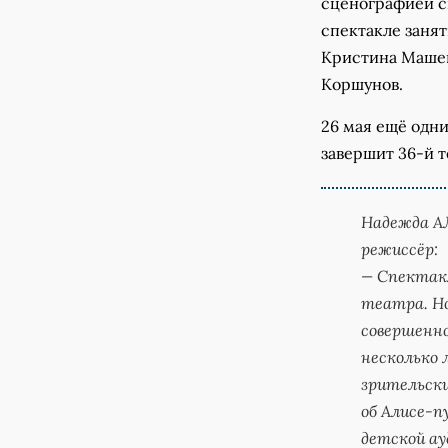
сценографией с
спектакле заня
Кристина Машев
Коршунов.
26 мая ещё одн
завершит 36-й т
Надежда А
режиссёр:
— Спектакл
театра. Но
совершенно
несколько 
зрительск
об Алисе-п
детской ау