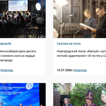
кремля
Сказки на ночь
Кинолаборатории десять
Новгородский театр «Малый» зап
я снимать кино в сердце
летний аудиопроект «В гостях у С
овгорода
|
Культура
15.07.2026 |
Культура