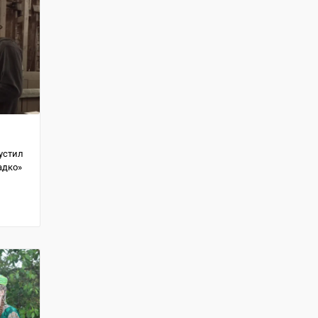
устил
адко»