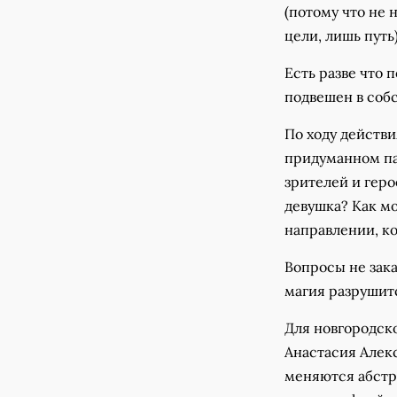
(потому что не 
цели, лишь путь
Есть разве что 
подвешен в соб
По ходу действи
придуманном па
зрителей и геро
девушка? Как мо
направлении, к
Вопросы не зака
магия разрушитс
Для новгородско
Анастасия Алек
меняются абстр