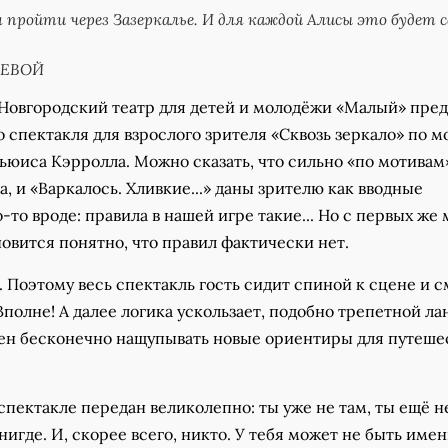
я пройти через Зазеркалье. И для каждой Алисы это будет с
СЕВОЙ
 Новгородский театр для детей и молодёжи «Малый» пре
 спектакля для взрослого зрителя «Сквозь зеркало» по м
юиса Кэрролла. Можно сказать, что сильно «по мотивам
а, и «Варкалось. Хливкие...» даны зрителю как вводные
-то вроде: правила в нашей игре такие... Но с первых же
овится понятно, что правил фактически нет.
. Поэтому весь спектакль гость сидит спиной к сцене и 
 Вполне! А далее логика ускользает, подобно трепетной лан
ен бесконечно нащупывать новые ориентиры для путеше
спектакле передан великолепно: ты уже не там, ты ещё не
нигде. И, скорее всего, никто. У тебя может не быть име