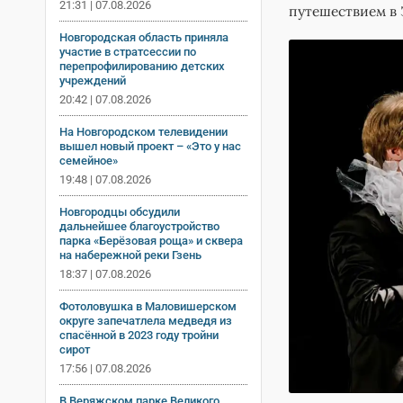
21:31 | 07.08.2026
путешествием в 
Новгородская область приняла
участие в стратсессии по
перепрофилированию детских
учреждений
20:42 | 07.08.2026
На Новгородском телевидении
вышел новый проект – «Это у нас
семейное»
19:48 | 07.08.2026
Новгородцы обсудили
дальнейшее благоустройство
парка «Берёзовая роща» и сквера
на набережной реки Гзень
18:37 | 07.08.2026
Фотоловушка в Маловишерском
округе запечатлела медведя из
спасённой в 2023 году тройни
сирот
17:56 | 07.08.2026
В Веряжском парке Великого