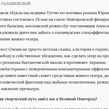
ы ГАЛАШЕВСКОЙ
акля «Кукла наследника Тутти» по мотивам романа Юрия
стяка» состоялась 24 мая на сцене Новгородской филарм
ного балагана, московский режиссёр-постановщик Алекс
дложила зрителям забыть о голливудских спецэффектах
тихию живого театра.
екст Олеши не просто детская сказка, а история о героях,
вободу и собственные убеждения, как сделать упор на п
о реализма Вахтанговской школы в противовес экранам,
локбастерами с невероятными компьютерными эффектам
едставить известный сюжет средствами живого театра, до
человеческой фантазии над любыми технологиями, режи
» накануне премьеры.
ак творческий путь завёл вас в Великий Новгород?