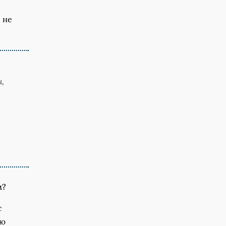
 не
,
м?
с
ую