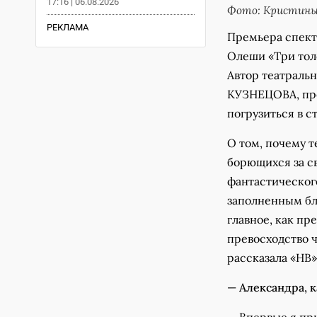
17:16 | 06.08.2026
Фото: Кристин
РЕКЛАМА
Премьера спект
Олеши «Три тол
Автор театраль
КУЗНЕЦОВА, пре
погрузиться в с
О том, почему т
борющихся за с
фантастическог
заполненным б
главное, как пр
превосходство 
рассказала «НВ
—
Александра, к