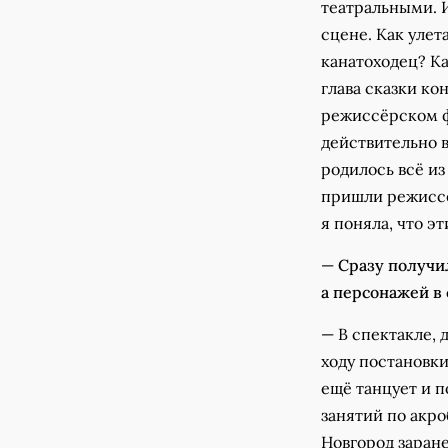
театральными. И
сцене. Как улет
канатоходец? Ка
глава сказки ко
режиссёрском фа
действительно 
родилось всё из
пришли режиссё
я поняла, что эт
—
Сразу получил
а персонажей в 
— В спектакле, 
ходу постановки
ещё танцует и п
занятий по акро
Новгород заране