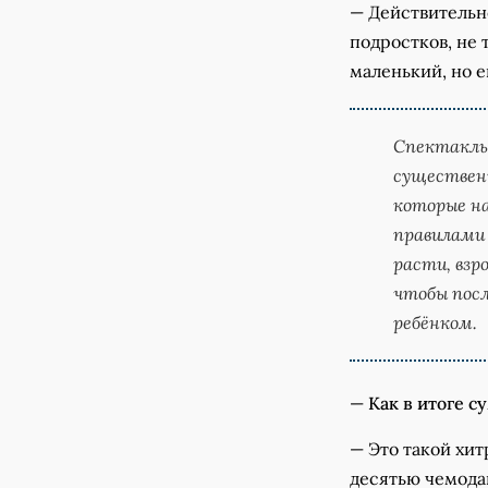
— Действительн
подростков, не 
маленький, но е
Спектакль
существенн
которые н
правилами
расти, взр
чтобы посл
ребёнком.
—
Как в итоге 
— Это такой хит
десятью чемода