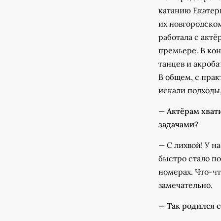
катанию Екатер
их новгородско
работала с актё
премьере. В ко
танцев и акроба
В общем, с прак
искали подходы,
—
Актёрам хват
задачами?
— С лихвой! У н
быстро стало по
номерах. Что-чт
замечательно.
—
Так родился 