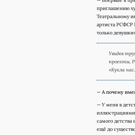
— Впервые я при
приглашению ху
Театральному ин
артиста РСФСР 
только девушки»
Увидев тру
проекты. Р
«Кукла нас
—
А почему име
— У меня в дет
иллюстрациями 
самого детства 
ещё до существо