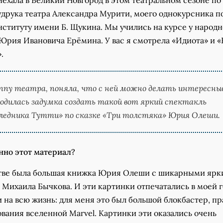
ехала в Великий Новгород в этом театральном сезоне по
друка театра Александра Мурити, моего однокурсника п
ституту имени Б. Щукина. Мы учились на курсе у народн
Юрия Ивановича Ерёмина. У вас я смотрела «Идиота» и «
.
ппу театра, поняла, что с ней можно делать интересны
одилась задумка создать такой вот яркий спектакль
ледника Тутти» по сказке «Три толстяка» Юрия Олеши.
нно этот материал?
стве была большая книжка Юрия Олеши с шикарными яр
Михаила Бычкова. И эти картинки отпечатались в моей г
и на всю жизнь: для меня это был большой блокбастер, пр
вания вселенной Marvel. Картинки эти оказались очень