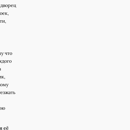
 дворец
оек,
ти,
му что
ждого
в
ик,
дому
уезжать
нюю
я её