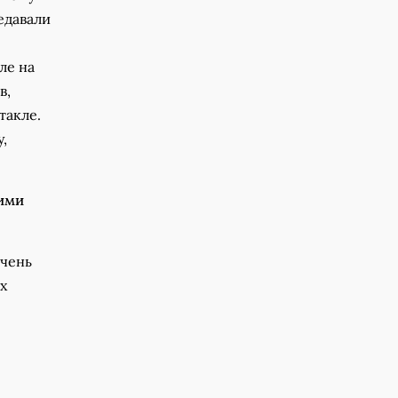
едавали
ле на
в,
такле.
,
ними
Очень
х