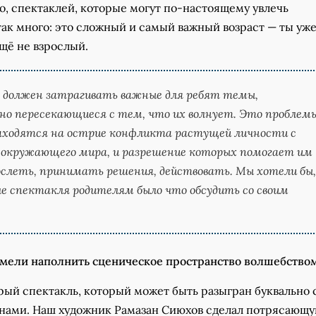
о, спектаклей, которые могут по-настоящему увлечь
так много: это сложный и самый важный возраст — ты уже
щё не взрослый.
 должен затрагивать важные для ребят темы,
о пересекающиеся с тем, что их волнует. Это проблемы
аходятся на острие конфликта растущей личности с
 окружающего мира, и разрешение которых помогает им
ослеть, принимать решения, действовать. Мы хотели бы,
е спектакля родителям было что обсудить со своим
сумели наполнить сценическое пространство волшебство
рый спектакль, который может быть разыгран буквально 
нами. Наш художник Рамазан Сиюхов сделал потрясающ