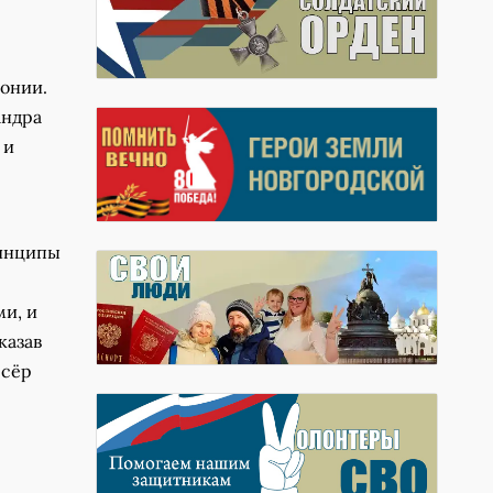
онии.
андра
 и
ринципы
и, и
казав
ссёр