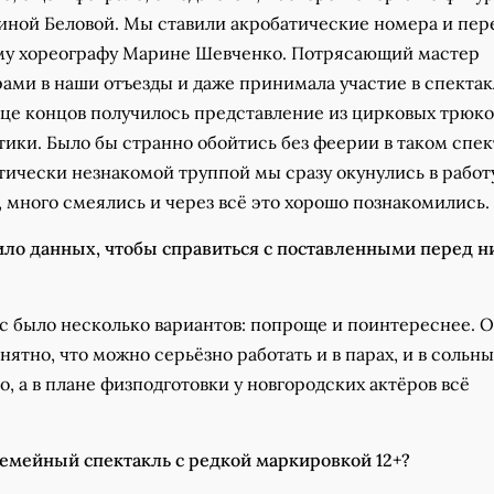
иной Беловой. Мы ставили акробатические номера и пер
му хореографу Марине Шевченко. Потрясающий мастер
рами в наши отъезды и даже принимала участие в спектак
нце концов получилось представление из цирковых трюко
тики. Было бы странно обойтись без феерии в таком спек
тически незнакомой труппой мы сразу окунулись в работу
 много смеялись и через всё это хорошо познакомились.
ило данных, чтобы справиться с поставленными перед 
ас было несколько вариантов: попроще и поинтереснее. 
нятно, что можно серьёзно работать и в парах, и в сольны
о, а в плане физподготовки у новгородских актёров всё
семейный спектакль с редкой маркировкой 12+?