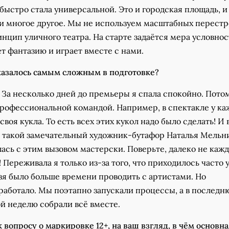
быстро стала универсальной. Это и городская площадь, и
 и многое другое. Мы не используем масштабных перестр
цип уличного театра. На старте задаётся мера условнос
т фантазию и играет вместе с нами.
оказалось самым сложным в подготовке?
 За несколько дней до премьеры я спала спокойно. Пото
профессиональной командой. Например, в спектакле у ка
воя кукла. То есть всех этих кукол надо было сделать! И 
я такой замечательный художник-бутафор Наталья Мельн
ась с этим вызовом мастерски. Поверьте, далеко не каж
т! Переживала я только из-за того, что приходилось часто 
зя было больше времени проводить с артистами. Но
работало. Мы поэтапно запускали процессы, а в послед
й неделю собрали всё вместе.
 вопросу о маркировке 12+, на ваш взгляд, в чём основна