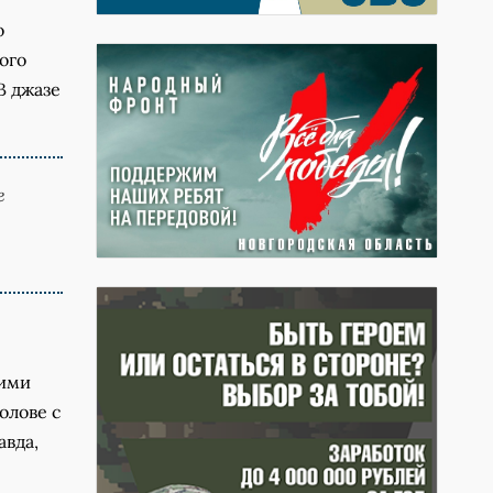
о
ого
В джазе
е
кими
олове с
авда,