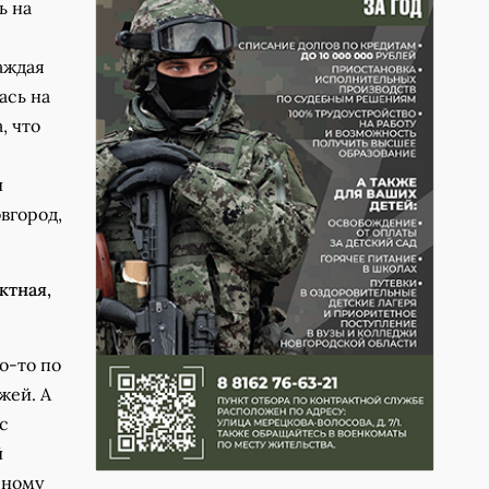
ь на
аждая
ась на
, что
и
вгород,
ктная,
о-то по
жей. А
с
й
рному