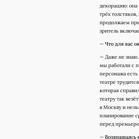
декорацию: она 
трёх толстяков,
продолжаем прин
зритель включае
—
Что для вас 
— Даже не знаю.
мы работали с 
персонажа есть с
театре трудитс
которая справил
театру так везё
в Москву и нель
планирование с
перед премьеро
—
Возвращаясь к