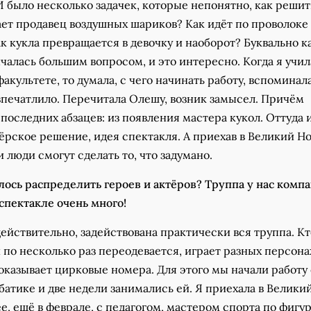
 было несколько задачек, которые непонятно, как решит
ает продавец воздушных шариков? Как идёт по проволоке
к кукла превращается в девочку и наоборот? Буквально к
нчалась большим вопросом, и это интересно. Когда я учил
культете, то думала, с чего начинать работу, вспоминала
впечатлило. Перечитала Олешу, возник замысел. Причём
 последних абзацев: из появления мастера кукол. Оттуда 
рское решение, идея спектакля. А приехав в Великий Но
и люди смогут сделать то, что задумано.
ось распределить героев и актёров? Труппа у нас компа
спектакле очень много!
действительно, задействована практически вся труппа. Кт
 по несколько раз переодевается, играет разных персона
оказывает цирковые номера. Для этого мы начали работу 
батике и две недели занимались ей. Я приехала в Велики
е, ещё в феврале, с педагогом, мастером спорта по фигу