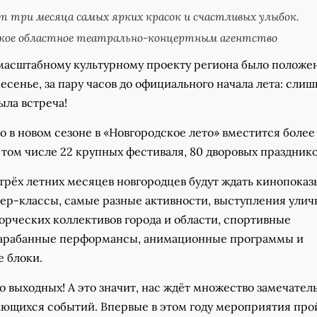
т три месяца самых ярких красок и счастливых улыбок.
ское областное театрально-концертным агентство
масштабному культурному проекту региона было положен
сенье, за пару часов до официального начала лета: сли
ыла встреча!
о в новом сезоне в «Новгородское лето» вместится более
том числе 22 крупных фестиваля, 80 дворовых празднико
трёх летних месяцев новгородцев будут ждать кинопоказ
тер-классы, самые разные активности, выступления ули
орческих коллективов города и области, спортивные
барабанные перформансы, анимационные программы и
е блоки.
 выходных! А это значит, нас ждёт множество замечател
ающихся событий. Впервые в этом году мероприятия про