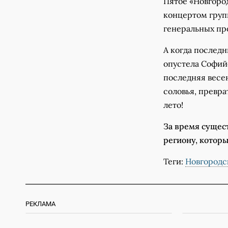
Пятое «Новгоро
концертом груп
генеральных пр
А когда послед
опустела Софийс
последняя весен
соловья, превра
лето!
За время сущес
региону, которы
Теги:
Новгородс
РЕКЛАМА