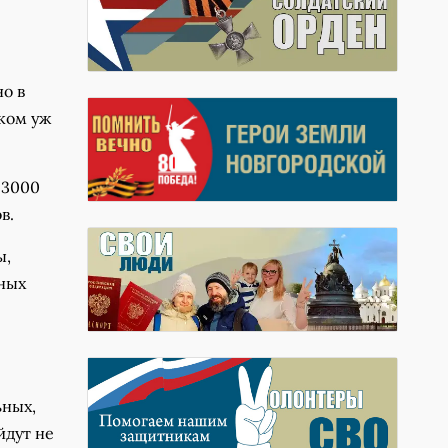
о в
шком уж
 3000
в.
ы,
чных
ьных,
йдут не