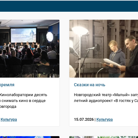
кремля
Сказки на ночь
Кинолаборатории десять
Новгородский театр «Малый» зап
я снимать кино в сердце
летний аудиопроект «В гостях у С
овгорода
|
Культура
15.07.2026 |
Культура