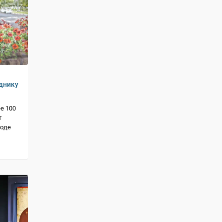
днику
е 100
т
роде