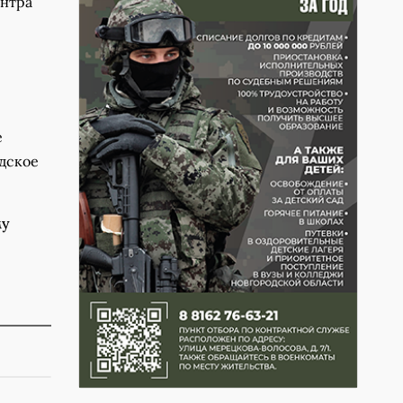
ентра
е
одское
му