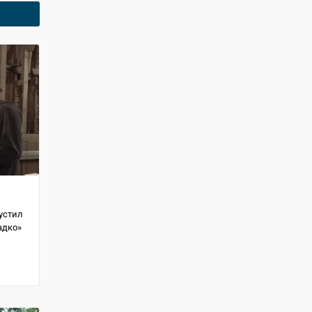
устил
адко»