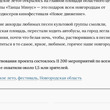
дское лето» открылось на главной площади областного ц
пы «Танцы Минус» — это подарок всем новгородцам от
одюсеров кинофестиваля «Новое движение».
ние аккорды любимых песен культовой группы смолкли,
кая площадь, перестали ходить автобусы, на город легла
няя, почти что белая ночь, чтобы, растворившись в песн
титься в то самое, яркое, любимое, горячее наше новгор
твования проекта состоялось 11 200 мероприятий по все
е охватили около 1,5 млн зрителей.
кое лето
,
фестиваль
,
Новгородская область