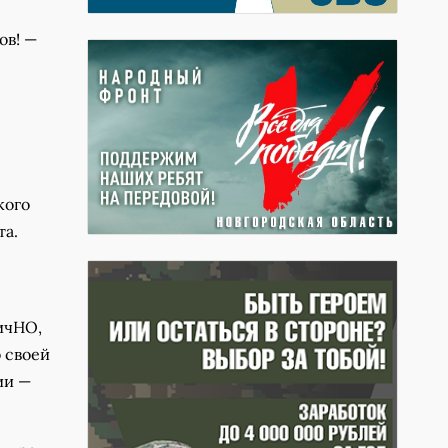
ов! —
кого
та.
ичНО,
 своей
ии —