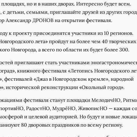
 площадях, но и в наших дворах. Интересно будет всем.
 с детьми, семьями, приглашайте друзей из других город
тор Александр ДРОНОВ на открытии фестиваля.
 году к проекту присоединятся участники из 10 регионов.
овгородского лета» пройдут на более чем 40 творческих
ого Новгорода, а всего по области их будет более 300.
гостей приглашают стать участниками эногастрономичес
град», книжного фестиваля «Летопись Новгородского ле
», фестивалей «Джаз в Новгородском кремле», народной
о», исторической реконструкции «Окольный город».
кациями фестиваля станут площадки МелодичНО, Ритм
портивНО, РадостНО, МудрёНО, ЖивописНО — каждая со
мосферой и целевой аудиторией. Но будут и новые локац
анизуют 80 дворовых праздников по всему региону.