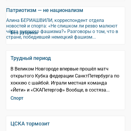
Патриотизм — не национализм
Алина БЕРИАШВИЛИ, корреспондент отдела
новостей и спорта: «Не слишком ли резво малюют
чёрта русского фашизма?» Разговоры о том, что в
Без рубрики
стране, победившей немецкий фашизм...
Трудный период
В Великом Новгороде впервые прошёл матч
открытого Кубка федерации Санкт­Петербурга по
хоккею с шайбой. Играли местная команда
«Йети» и «СКА­Петергоф» Вообще, в состяза...
Спорт
ЦСКА тормозит