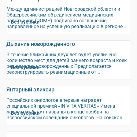
Между администрацией Новгородской области и
Общероссийским объединением медицинских
работников (ООМР) подписано соглашение,
Без рубрики
направленное на успешную реализацию в регионе ...
Дыхание новорожденного
В течение ближайших двух лет будет увеличено
количество мест для детей раннего возраста и коек
реанимации новорожденных Предполагается
Без рубрики
реконструировать реанимационные от...
Янтарный эликсир
Российских онкологов впервые наградят
специальной премией «IN VITA VERITAS» Имена
лауреатов будут названы в конце ноября на
Без рубрики
Всероссийском совещании онкологов. На соискан...