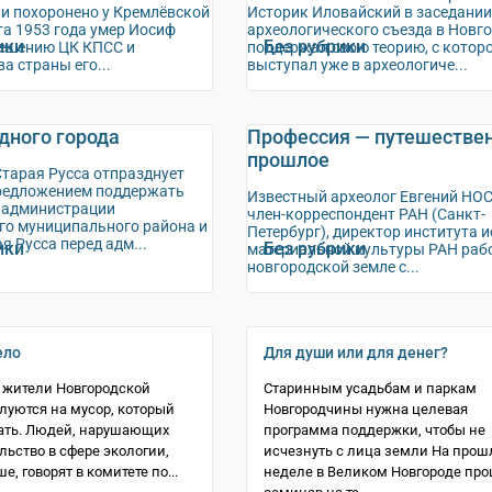
 и похоронено у Кремлёвской
Историк Иловайский в заседании
та 1953 года умер Иосиф
археологического съезда в Новг
ики
Без рубрики
решению ЦК КПСС и
поддержал свою теорию, с котор
а страны его...
выступал уже в археологиче...
дного города
Профессия — путешествен
прошлое
Старая Русса отпразднует
предложением поддержать
Известный археолог Евгений НО
 администрации
член-корреспондент РАН (Санкт-
го муниципального района и
Петербург), директор института и
я Русса перед адм...
ики
Без рубрики
материальной культуры РАН рабо
новгородской земле с...
ело
Для души или для денег?
 жители Новгородской
Старинным усадьбам и паркам
луются на мусор, который
Новгородчины нужна целевая
ать. Людей, нарушающих
программа поддержки, чтобы не
льство в сфере экологии,
исчезнуть с лица земли На прош
е, говорят в комитете по...
неделе в Великом Новгороде пр