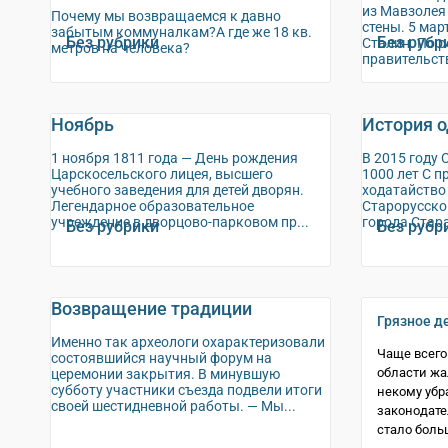
из Мавзолея
Почему мы возвращаемся к давно
стены. 5 мар
забытым коммуналкам?А где же 18 кв.
Без рубрики
Без рубр
Сталин. По 
метров на человека?
правительств
Ноябрь
История о
1 ноября 1811 года — День рождения
В 2015 году 
Царскосельского лицея, высшего
1000 лет С 
учебного заведения для детей дворян.
ходатайство
Легендарное образовательное
Старорусско
учреждение в дворцово-парковом пр...
города Стара
Без рубрики
Без рубр
Возвращение традиции
Грязное д
Именно так археологи охарактеризовали
Чаще всего
состоявшийся научный форум на
области жа
церемонии закрытия. В минувшую
субботу участники съезда подвели итоги
некому убр
своей шестидневной работы. — Мы...
законодате
стало больш