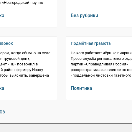
 «Новгородский научно-
ка
Без рубрики
звонок
Подмётная грамота
чером, когда обычно на селе
На кого работают чёрные пиарщи
я трудовой день,
Пресс-служба регионального отд
ент «НВ» позвонил в
партии «Справедливая Россия»
й район фермеру Ивану
распространила заявление по по
тобы выяснить, завершена
«поддельной листовки газетного .
ка
Политика
06