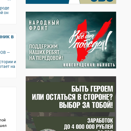
ороде
ой он
ник в
СОВ —
стории и
тает на
лой
ошел