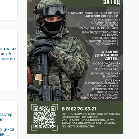
дства из
ие об
азвития
.
ластер
ею
ющихся
еч...