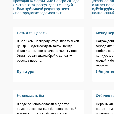
проходил IX форум СМИ Северо-Запада.
джаза, остал
Об его итогах рассуждает Геннадий
считает Вал
Без рубрики
Без рубр
РЯВКИН, главный редактор газеты
идеей созда
«Новгородские ведомости» Н...
полноценный
Петь и танцевать
Менеджер
В Великом Новгороде открылся хип-хоп
Награжден
центр. — Идея создать такой центр
городских 
была давно. Еще в начале 2000-х у нас
Победители
была первая школа брейк-данса, —
конкурса,
рассказывает ...
людей и бл
террито...
Культура
Обществ
Не опоздать бы
Счётчик т
В ряде районов области медлят с
Первым 40 
заменой охотничьих билетов Данный
областном 
документ единого федерального
вручили ра