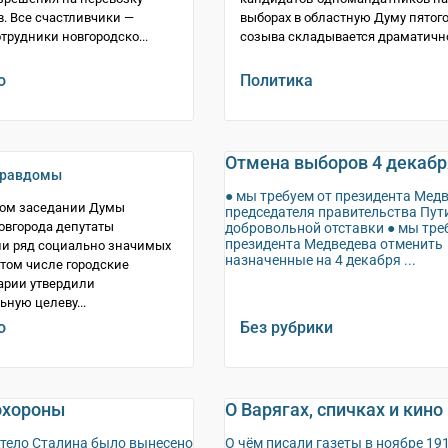
. Все счастливчики —
выборах в областную Думу пятог
трудники новгородско...
созыва складывается драматично.
о
Политика
Отмена выборов 4 декабр
правдомы
● мы требуем от президента Медв
ном заседании Думы
председателя правительства Пут
овгорода депутаты
добровольной отставки ● мы тре
президента Медведева отменить
ли ряд социально значимых
назначенные на 4 декабря ...
 том числе городские
арии утвердили
ную целеву...
о
Без рубрики
охороны
О Варягах, спичках и кино
 тело Сталина было вынесено
О чём писали газеты в ноябре 19