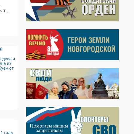
о
 Т...
я
едева и
ина их
буем от
11 года