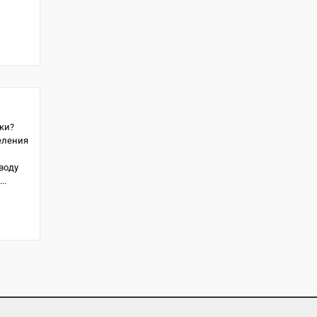
ки?
еления
воду
..