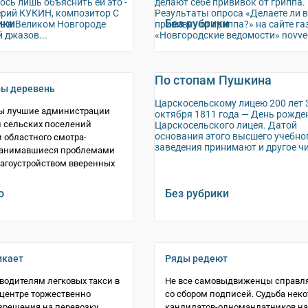
ось лишь объяснить ей это -
делают себе прививок от гриппа.
ерий КУКИН, композитор С
Результаты опроса «Делаете ли 
ики
Без рубрики
ть в Великом Новгороде
прививку от гриппа?» на сайте г
 джазов...
«Новгородские ведомости» novved
По стопам Пушкина
ы деревень
Царскосельскому лицею 200 лет 
ы лучшие администрации
октября 1811 года — День рожде
и сельских поселений
Царскосельского лицея. Датой
основания этого высшего учебно
 областного смотра-
заведения принимают и другое чи
 занимавшиеся проблемами
агоустройством вверенных
о
Без рубрики
икает
Ряды редеют
водителям легковых такси в
Не все самовыдвиженцы справл
центре торжественно
со сбором подписей. Судьба нек
зрешения на перевозку
кандидатов-одномандатников на