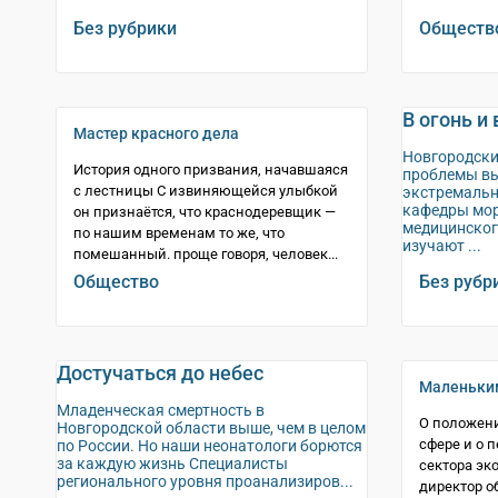
Без рубрики
Обществ
В огонь и 
Мастер красного дела
Новгородски
История одного призвания, начавшаяся
проблемы вы
с лестницы С извиняющейся улыбкой
экстремальн
кафедры мор
он признаётся, что краснодеревщик —
медицинског
по нашим временам то же, что
изучают ...
помешанный. проще говоря, человек...
Общество
Без рубр
Достучаться до небес
Маленьки
Младенческая смертность в
О положен
Новгородской области выше, чем в целом
сфере и о 
по России. Но наши неонатологи борются
за каждую жизнь Специалисты
сектора эк
регионального уровня проанализиров...
директор о