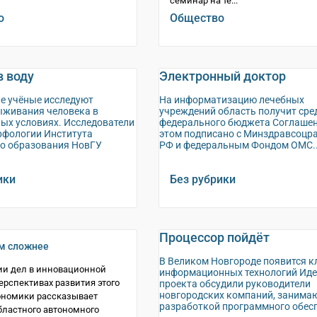
семинар на те...
о
Общество
в воду
Электронный доктор
е учёные исследуют
На информатизацию лечебных
живания человека в
учреждений область получит сре
ых условиях. Исследователи
федерального бюджета Соглашен
фологии Института
этом подписано с Минздравсоцр
о образования НовГУ
РФ и федеральным Фондом ОМС..
ики
Без рубрики
Процессор пойдёт
м сложнее
В Великом Новгороде появится к
ии дел в инновационной
информационных технологий Ид
перспективах развития этого
проекта обсудили руководители
новгородских компаний, занима
ономики рассказывает
разработкой программного обесп
бластного автономного