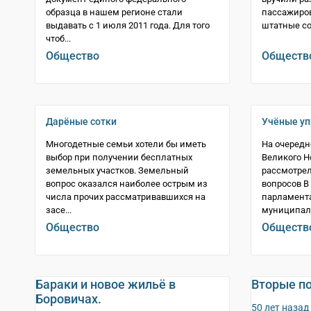
образца в нашем регионе стали
пассажиров
выдавать с 1 июля 2011 года. Для того
штатные со
чтоб...
Общество
Обществ
Дарёные сотки
Учёные у
Многодетные семьи хотели бы иметь
На очеред
выбор при получении бесплатных
Великого Н
земельных участков. Земельный
рассмотре
вопрос оказался наиболее острым из
вопросов В
числа прочих рассматривавшихся на
парламент
засе...
муниципаль
Общество
Обществ
Бараки и новое жильё в
Вторые п
Боровичах.
50 лет назад