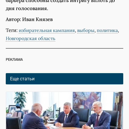
барьера способны создать интригу вплоть до
дня голосования.
Автор: Иван Князев
Теги:
,
,
,
избирательная кампания
выборы
политика
Новгородская область
РЕКЛАМА
Еще статьи