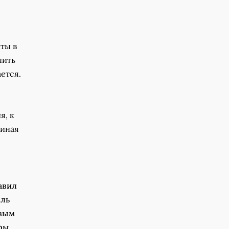
ты в
чить
ется.
я, к
диная
авил
ель
рвым
оры