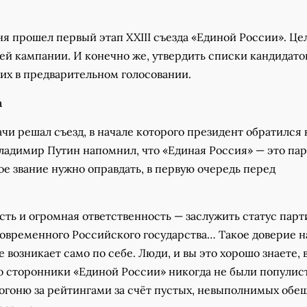
я прошел первый этап XXIII съезда «Единой России». Це
сей кампании. И конечно же, утвердить списки кандидато
их в предварительном голосовании.
а
чи решал съезд, в начале которого президент обратился 
ладимир Путин напомнил, что «Единая Россия» — это па
ое звание нужно оправдать, в первую очередь перед
сть и огромная ответственность — заслужить статус парт
современного Российского государства… Такое доверие н
е возникает само по себе. Люди, и вы это хорошо знаете, 
то сторонники «Единой России» никогда не были популис
погоню за рейтингами за счёт пустых, невыполнимых обе