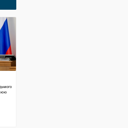
дьмого
тнюю