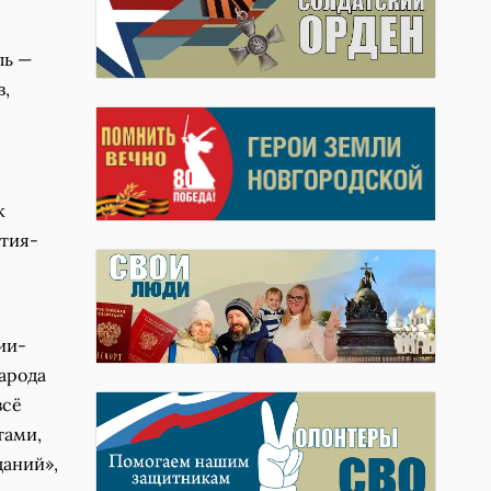
ль —
в,
к
ртия-
ии-
арода
всё
тами,
щаний»,