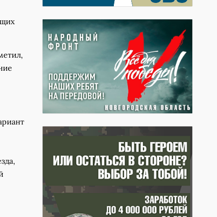
ущих
метил,
ние
ариант
зда,
й