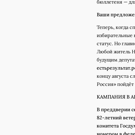
бюллетеня — для
Ваши предложен
Теперь, когда с
избирательные 
статус. Но гла
Любой житель Н
будущим депута
естьрезультат.р
концу августа 
Россия» пойдёт
КАМПАНИЯ В А
В преддверии с
82-летний вете
комитета Госд
номером в феде