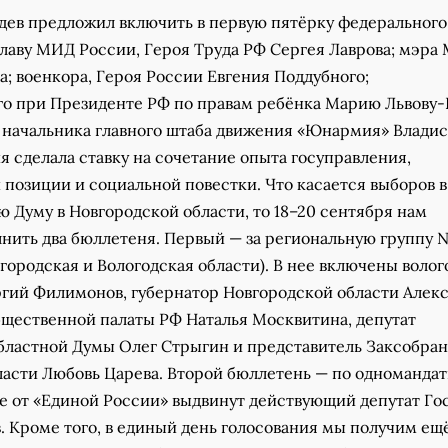
ев предложил включить в первую пятёрку федерального
главу МИД России, Героя Труда РФ Сергея Лаврова; мэра
; военкора, Героя России Евгения Поддубного;
о при Президенте РФ по правам ребёнка Марию Львову-
, начальника главного штаба движения «Юнармия» Владис
я сделала ставку на сочетание опыта госуправления,
позиции и социальной повестки. Что касается выборов в
 Думу в Новгородской области, то 18–20 сентября нам
лнить два бюллетеня. Первый — за региональную группу 
вгородская и Вологодская области). В нее включены воло
ргий Филимонов, губернатор Новгородской области Алек
бщественной палаты РФ Наталья Москвитина, депутат
бластной Думы Олег Стрыгин и представитель Заксобра
ласти Любовь Царева. Второй бюллетень — по одноманда
где от «Единой России» выдвинут действующий депутат Г
 Кроме того, в единый день голосования мы получим ещё