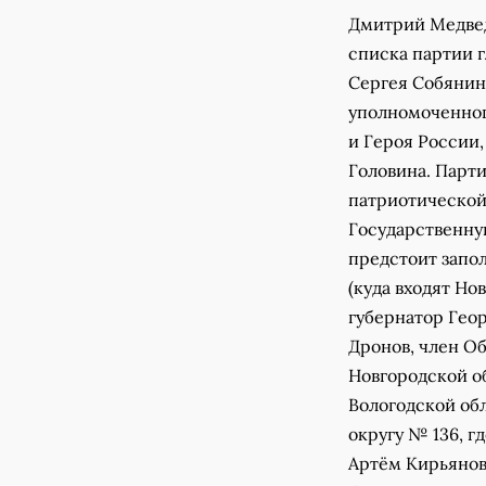
Дмитрий Медвед
списка партии 
Сергея Собянина
уполномоченног
и Героя России
Головина. Парти
патриотической 
Государственную
предстоит запо
(куда входят Но
губернатор Гео
Дронов, член О
Новгородской о
Вологодской об
округу № 136, 
Артём Кирьянов.