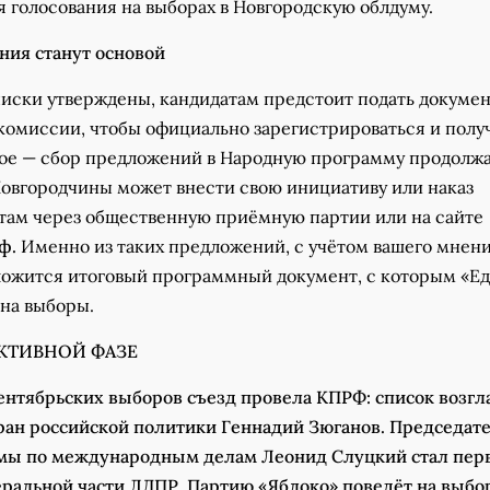
 голосования на выборах в Новгородскую облдуму.
ия станут основой
писки утверждены, кандидатам предстоит подать докумен
комиссии, чтобы официально зарегистрироваться и полу
вное — сбор предложений в Народную программу продолжа
овгородчины может внести свою инициативу или наказ
там через общественную приёмную партии или на сайте
ф.
Именно из таких предложений, с учётом вашего мнени
сложится итоговый программный документ, с которым «Е
 на выборы.
КТИВНОЙ ФАЗЕ
ентябрьских выборов съезд провела КПРФ: список возгл
ран российской политики Геннадий Зюганов. Председат
умы по международным делам Леонид Слуцкий стал пе
ральной части ЛДПР. Партию «Яблоко» поведёт на выб