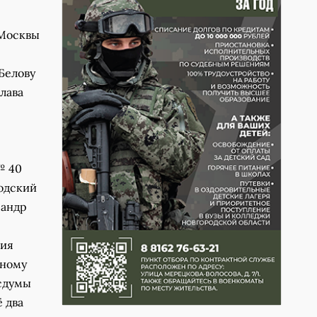
 Москвы
Белову
лава
№ 40
годский
сандр
ния
тному
осдумы
 два