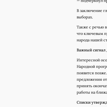
— подчеркнул п
В заключение гл
выборах.
Также с речью 
что ключевым п
народа нашей с
Важный сигнал 
Интересной осо
Народной прог
появится позже.
предложения от 
принять оконча
работы на ближа
Списки утверж