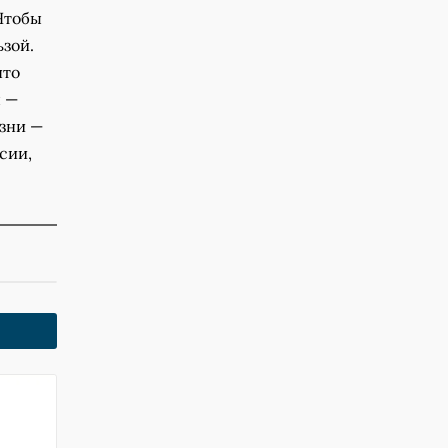
 Чтобы
ьзой.
что
ы —
зни —
сии,