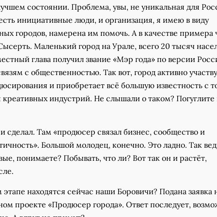
лучшем состоянии. Проблема, увы, не уникальная для Рос
есть инициативные люди, и организация, я имею в виду
ых городов, намерена им помочь. А в качестве примера
Сысерть. Маленький город на Урале, всего 20 тысяч насе
местный глава получил звание «Мэр года» по версии Рос
вязям с общественностью. Так вот, город активно участву
юсирования и приобретает всё большую известность с т
 креативных индустрий. Не слышали о таком? Погуглите 
и сделал. Там «продюсер связал бизнес, сообщество и
ичность». Большой молодец, конечно. Это ладно. Так вед
ые, понимаете? Побывать, что ли? Вот так он и растёт,
сле.
 этапе находятся сейчас наши Боровичи? Подана заявка 
ном проекте «Продюсер города». Ответ последует, возмо