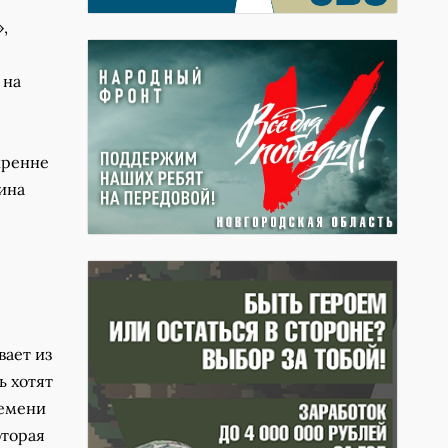
,
 на
кренне
ина
вает из
ь хотят
ремени
оторая