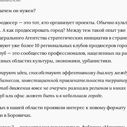
 зачем он нужен?
родюсер — это тот, кто организует проекты. Обычно куль
 А как продюсировать город? Между тем такой опыт уже 
дерального Агентства стратегических инициатив в стран
вуют уже более 10 региональных клубов продюсеров горо
луб — это сообщество профессионалов, нацеленных на ра
зных областях культуры, экономики, урбанистики.
рируют идеи, способствуют эффективному диалогу межд
 бизнесом, инвестиционной привлекательности территор
б движения вовсе не очерчен рамками регионов и никак
уб или офис может быть и в небольшом городе.
ых в нашей области проявили интерес к новому формату
и в Боровичах.