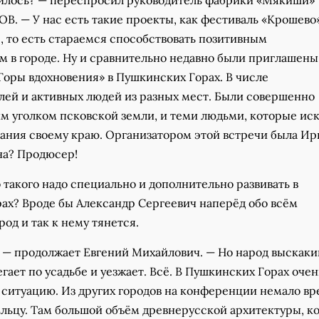
чилось? — переспросил руководитель фабрики «Мякиши»
. — У нас есть такие проекты, как фестиваль «Крошево»
, то есть стараемся способствовать позитивным
м в городе. Ну и сравнительно недавно были приглашены
оры вдохновения» в Пушкинских Горах. В числе
ей и активных людей из разных мест. Были совершенно
им уголком псковской земли, и теми людьми, которые ис
ания своему краю. Организатором этой встречи была Ир
на? Продюсер!
о такого надо специально и дополнительно развивать в
ах? Вроде бы Александр Сергеевич наперёд обо всём
род и так к нему тянется.
, — продолжает Евгений Михайлович. — Но народ выскаки
егает по усадьбе и уезжает. Всё. В Пушкинских Горах очен
 ситуацию. Из других городов на конференции немало в
Ельцу. Там большой объём древнерусской архитектуры, к