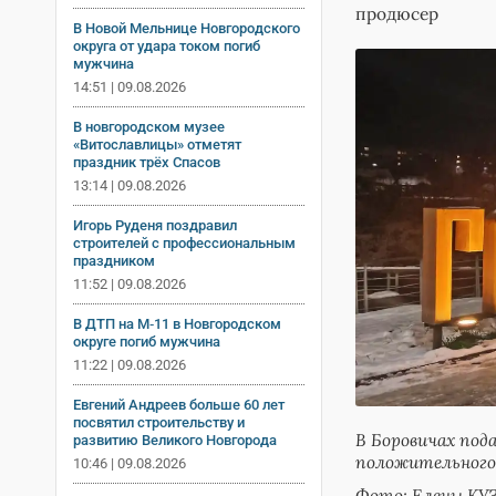
продюсер
В Новой Мельнице Новгородского
округа от удара током погиб
мужчина
14:51 | 09.08.2026
В новгородском музее
«Витославлицы» отметят
праздник трёх Спасов
13:14 | 09.08.2026
Игорь Руденя поздравил
строителей с профессиональным
праздником
11:52 | 09.08.2026
В ДТП на М‑11 в Новгородском
округе погиб мужчина
11:22 | 09.08.2026
Евгений Андреев больше 60 лет
посвятил строительству и
В Боровичах под
развитию Великого Новгорода
положительного
10:46 | 09.08.2026
Фото: Елены К