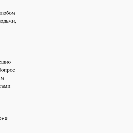
В любом
людьми,
е
пешно
Вопрос
ем
егами
» в