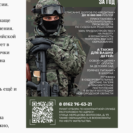
сии.
 чаще
ления.
сийской
ет в
очки
на
ь ещё и
на
жно,