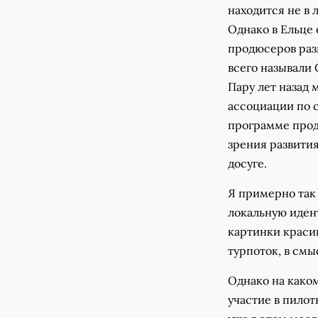
находится не в 
Однако в Ельце 
продюсеров разн
всего называли 
Пару лет назад 
ассоциации по с
программе прод
зрения развития
досуге.
Я примерно так 
локальную идент
картинки красив
турпоток, в смы
Однако на каком
участие в пилот