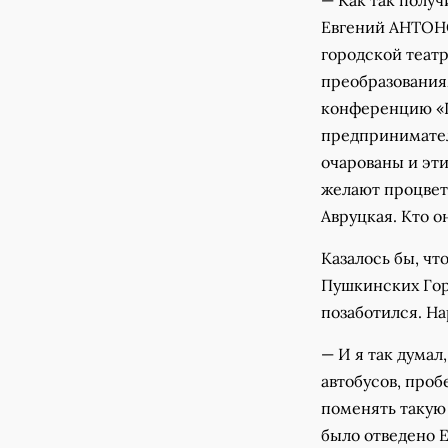
— Как так полу
Евгений АНТОНОВ
городской театр
преобразования
конференцию «Г
предпринимател
очарованы и эт
желают процвет
Авруцкая. Кто о
Казалось бы, чт
Пушкинских Гор
позаботился. На
— И я так думал
автобусов, проб
поменять такую
было отведено 