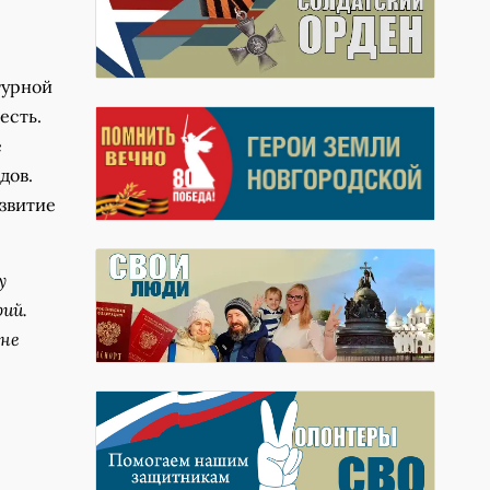
турной
есть.
е
дов.
звитие
у
ий.
 не