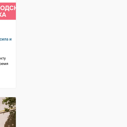
сила и
кту
время