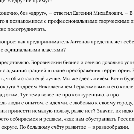
це. А вдруг не примут?
конечно, без «вдруг», — ответил Евгений Михайлович. — 
 что я познакомился с профессиональными творческими 
но посотрудничать.
вопрос: как предприниматель Антонов представляет себ
 с официальными властями?
представляю. Боровичский бизнес и сейчас довольно ус
т с администрацией в плане преображения территории. 
ать, чтобы стало ещё лучше. Мы же здесь живём. Вот и буд
й округа Андреем Николаевичем Герасимовым и его колл
ад этим. Тут тема вовсе не про конкуренцию, а про
едь люди с опытом, с идеями, с любовью к своему городу,
ны принести немалую пользу, разве нет? Значит, их надо
сто собираемся и решаем, «как нам обустраивать Россию
 округе. По большому счёту развитие — в разнообразии.