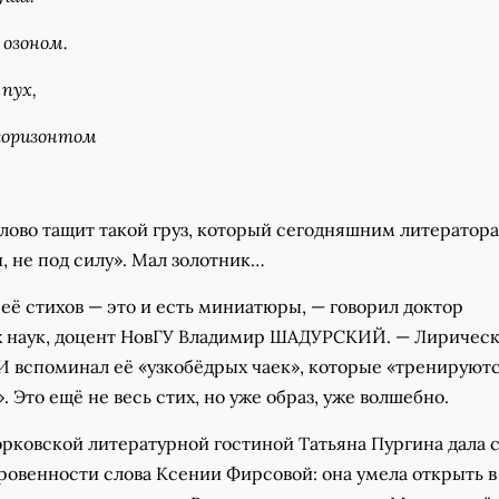
 озоном.
пух,
горизонтом
лово тащит такой груз, который сегодняшним литератора
, не под силу». Мал золотник…
её стихов — это и есть миниатюры, — говорил доктор
 наук, доцент НовГУ Владимир ШАДУРСКИЙ. — Лирическ
И вспоминал её «узкобёдрых чаек», которые «тренируют
. Это ещё не весь стих, но уже образ, уже волшебно.
орковской литературной гостиной Татьяна Пургина дала 
ровенности слова Ксении Фирсовой: она умела открыть в