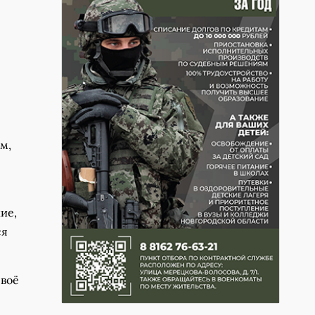
м,
ие,
ся
своё