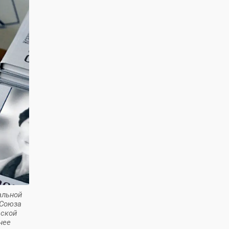
альной
 Союза
дской
нее