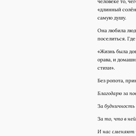
человеке то, че
«длинный солёны
самую душу.
Она любила люде
поселиться. Где
«Жизнь была до
орава, и домашня
стихи».
Без ропота, прин
Благодарю за по
За будничность 
За то, что в не
И нас сменяют 