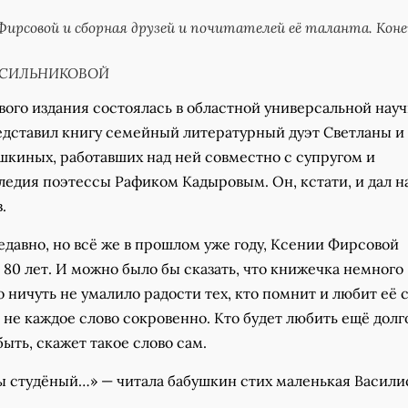
Фирсовой и сборная друзей и почитателей её таланта. Коне
РАСИЛЬНИКОВОЙ
вого издания состоялась в областной универсальной нау
едставил книгу семейный литературный дуэт Светланы и
шкиных, работавших над ней совместно с супругом и
ледия поэтессы Рафиком Кадыровым. Он, кстати, и дал н
.
давно, но всё же в прошлом уже году, Ксении Фирсовой
80 лет. И можно было бы сказать, что книжечка немного
то ничуть не умалило радости тех, кто помнит и любит её 
и не каждое слово сокровенно. Кто будет любить ещё долг
быть, скажет такое слово сам.
ты студёный…» — читала бабушкин стих маленькая Васили