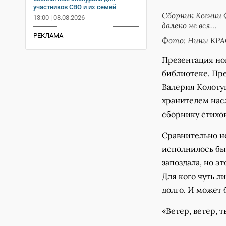
участников СВО и их семей
Сборник Ксении 
13:00 | 08.08.2026
далеко не вся…
РЕКЛАМА
Фото: Нины К
Презентация но
библиотеке. Пр
Валерия Колоту
хранителем нас
сборнику стихов
Сравнительно не
исполнилось бы 
запоздала, но э
Для кого чуть л
долго. И может 
«Ветер, ветер, 