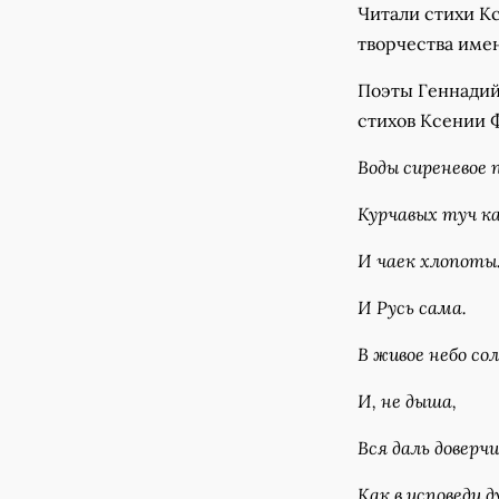
Читали стихи К
творчества име
Поэты Геннадий
стихов Ксении 
Воды сиреневое 
Курчавых туч к
И чаек хлопоты.
И Русь сама.
В живое небо со
И, не дыша,
Вся даль доверч
Как в исповеди д