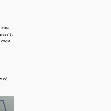
 этом
 нет? И
 свои
х её