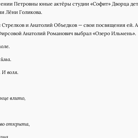
сении Петровны юные актёры студии «Софит» Дворца де
ни Лёни Голикова.
 Стрелков и Анатолий Объедков — свои посвящения ей. А
Фирсовой Анатолий Романович выбрал «Озеро Ильмень».
поле.
айма.
 И воля.
лнце влито,
иво открыта,
уша.