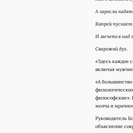
А заросли кадят
Кипрей пускает 
И мечется над 
Сварожий дух.
«Здесь каждое с
включая мужчин
«А большинство 
филологических
философские». 
молча и мрачно»
Руководитель Б
объяснение сок