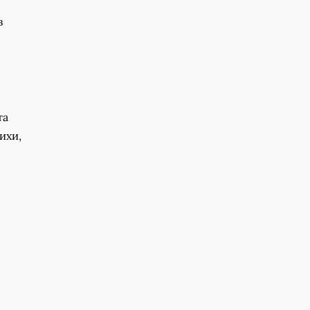
в
та
ихи,