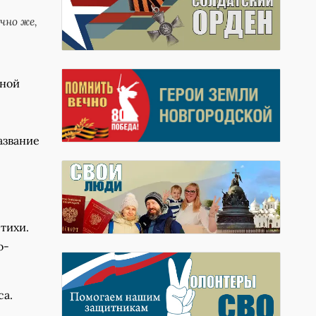
чно же,
чной
азвание
стихи.
о-
са.