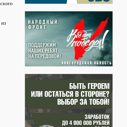
тского
 из