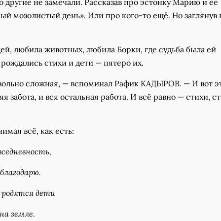
го другие не замечали. Рассказав про эстонку Марию и её
й мозолистый день». Или про кого-то ещё. Но заглянув 
й, любила животных, любила Борки, где судьба была ей
 рождались стихи и дети — пятеро их.
вольно сложная, — вспоминал Рафик КАДЫРОВ. — И вот э
я забота, и вся остальная работа. И всё равно — стихи, ст
имая всё, как есть:
вседневность,
благодарю.
й родятся дети
на земле.