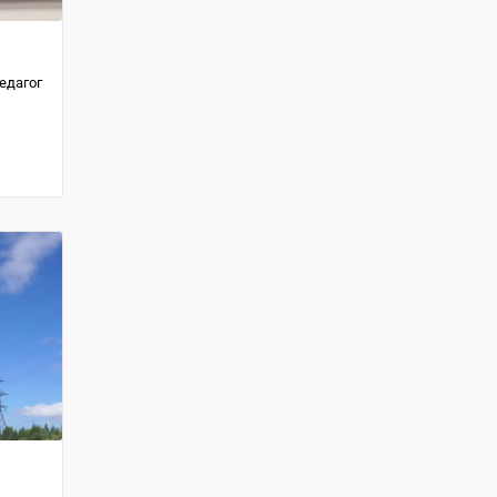
едагог