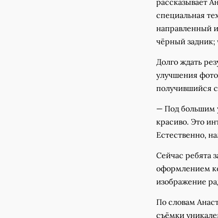
рассказывает А
специальная те
направленный ис
чёрный задник; 
Долго ждать ре
улучшения фото
получившийся с
— Под большим у
красиво. Это ин
Естественно, на
Сейчас ребята 
оформлением ко
изображение ра
По словам Анаст
съёмки уникален