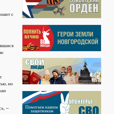
инают с
ившаяся
ую
т
ью, но
жан
сь, —