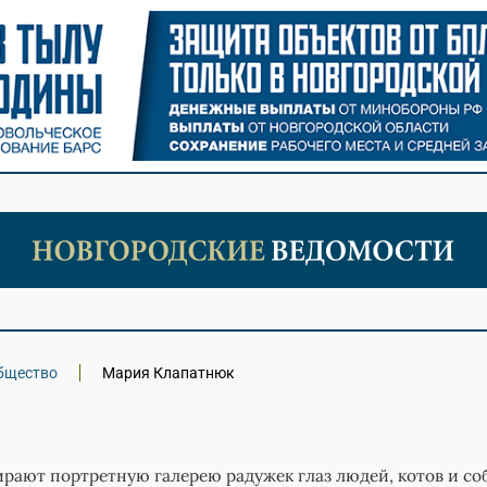
бщество
Мария Клапатнюк
рают портретную галерею радужек глаз людей, котов и соб