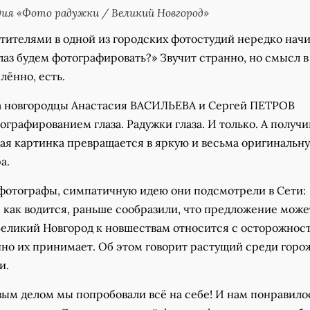
ия «Фото радужки / Великий Новгород»
тителями в одной из городских фотостудий нередко нач
лаз будем фотографировать?» Звучит странно, но смысл в
лённо, есть.
а новгородцы Анастасия ВАСИЛЬЕВА и Сергей ПЕТРОВ
графированием глаза. Радужки глаза. И только. А получ
я картинка превращается в яркую и весьма оригинальн
а.
 фотографы, симпатичную идею они подсмотрели в Сети:
 как водится, раньше сообразили, что предложение може
Великий Новгород к новшествам относится с осторожност
нно их принимает. Об этом говорит растущий среди горо
и.
ым делом мы попробовали всё на себе! И нам понравило