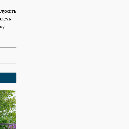
служить
влечь
ку,