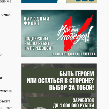
ходима
 блик;
о
 и
кулона.
объект
нышек-