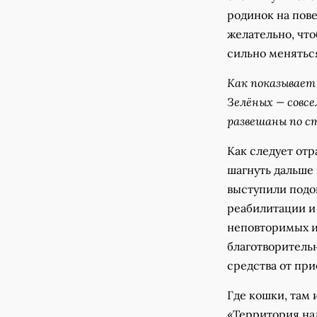
родинок на пове
желательно, что
сильно менятьс
Как показывает 
Зелёных — совсе
развешаны по с
Как следует отр
шагнуть дальше
выступили подо
реабилитации и
неповторимых и
благотворитель
средства от при
Где кошки, там
«Территория на