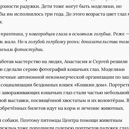
рхности радужки. Дети тоже могут быть моделями, но
бы им исполнилось три года. До этого возраста цвет глаз
я.
практика, у новгородцев глаза в основном голубые. Реже —
м мало. Но и голубой голубому рознь: доказательства том
тенам фотостудии.
аботав мастерство на людях, Анастасия и Сергей решили
 и сделали серию фотографий кошачьих глаз. Моделями
печные автономной некоммерческой организации по защ
 социализации бездомных кошек «Кошкин дом». Портрет
 завораживающих кошачьих глаз стали частью небольшой
ной выставки, посвящённой хвостатым и их волонтёрам. 
обретённых билетов идут на корм и лечение животных.
 и собаки. Поэтому питомцы Центра помощи животным
дежды» тоже пополнили галерею портретов радужек глаз