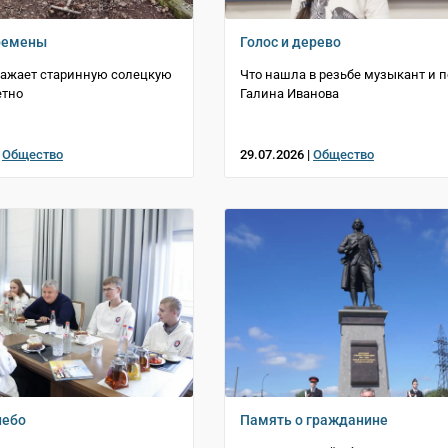
ремены
Голос и дерево
ражает старинную солецкую
Что нашла в резьбе музыкант и п
етно
Галина Иванова
|
Общество
29.07.2026 |
Общество
небо
Память о гражданине