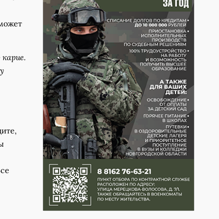
 может
 карие.
у
ите,
ы
Все
.