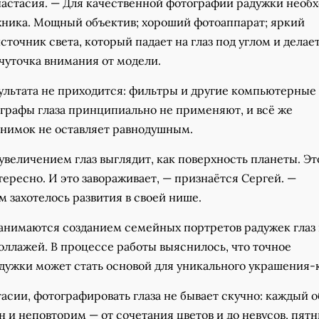
настасия. — Для качественной фотографии радужки необ
хника. Мощный объектив; хороший фотоаппарат; яркий
точник света, который падает на глаз под углом и делает
чуточка внимания от модели.
зультата не приходится: фильтры и другие компьютерные
графы глаза принципиально не применяют, и всё же
нимок не оставляет равнодушным.
величением глаз выглядит, как поверхность планеты. Эт
тересно. И это завораживает, — признаётся Сергей. —
м захотелось развития в своей нише.
занимаются созданием семейных портретов радужек глаз
ллажей. В процессе работы выяснилось, что точное
дужки может стать основой для уникального украшения-
асии, фотографировать глаза не бывает скучно: каждый 
 и неповторим — от сочетания цветов и до невусов, пят