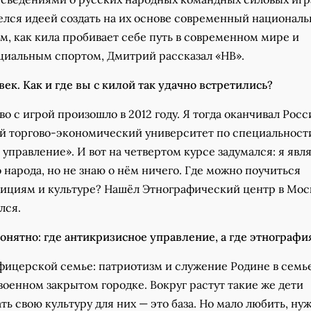
релся идеей создать на их основе современный национал
ом, как кила пробивает себе путь в современном мире и
циальным спортом, Дмитрий рассказал «НВ».
век. Как и где вы с килой так удачно встретились?
о с игрой произошло в 2012 году. Я тогда оканчивал Рос
й торгово-экономический университет по специальност
управление». И вот на четвертом курсе задумался: я явл
 народа, но не знаю о нём ничего. Где можно поучиться
ициям и культуре? Нашёл Этнографический центр в Моск
лся.
онятно: где антикризисное управление, а где этнографи
офицерской семье: патриотизм и служение Родине в семь
военном закрытом городке. Вокруг растут такие же дети
ть свою культуру для них — это база. Но мало любить, ну