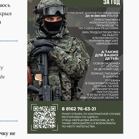
маюсь
ткрыл
м
 У
де
чку не