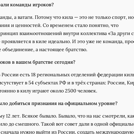
брали команды игроков?
анды, а ватаги. Потому что кила — это не только спорт, но
ния и ценностей. Со временем стало понятно, что
ринцип взаимоотношений внутри коллектива «За други с
проявляется в киле идеально. И это уже не команда, про
 объединение, а настоящее братство.
оков в вашем братстве сегодня?
 России есть 18 региональных отделений федерации килы
сутствует в 54 субъектах РФ и в трёх странах: России, К
тоянно в килу играют около 2500 человек.
ыло добиться признания на официальном уровне?
у 12 лет. Всякое бывало. Бывало, что на нас смотрели, ка
ило до смешного. Такой вот совет дали в одной официаль
 сначала нужно выйти из России, создать международную