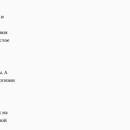
 и
воя
стое
. А
иргизии
к на
ной