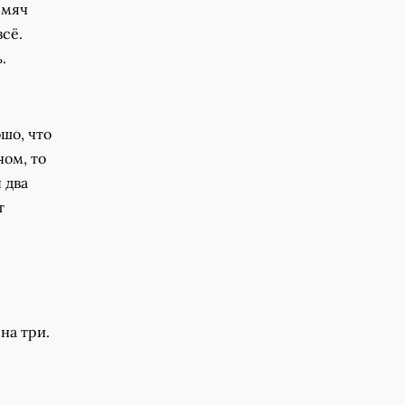
 мяч
всё.
.
шо, что
чом, то
 два
т
на три.