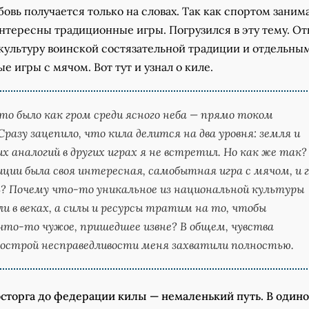
бовь получается только на словах. Так как спортом зани
 интересны традиционные игры. Погрузился в эту тему. О
 культуру воинской состязательной традиции и отдельны
е игры с мячом. Вот тут и узнал о киле.
то было как гром среди ясного неба — прямо током
Сразу зацепило, что кила делится на два уровня: земля и
их аналогий в других играх я не встретил. Но как же так?
иции была своя интересная, самобытная игра с мячом, и г
? Почему что-то уникальное из национальной культуры
и в веках, а силы и ресурсы тратим на то, чтобы
что-то чужое, пришедшее извне? В общем, чувства
 острой несправедливости меня захватили полностью.
осторга до федерации килы — немаленький путь. В одино