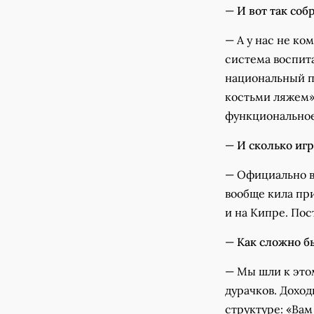
—
И вот так со
— А у нас не ком
система воспита
национальный п
костьми ляжем» 
функциональное
—
И сколько игр
— Официально в
вообще кила при
и на Кипре. Пос
—
Как сложно б
— Мы шли к этом
дурачков. Доход
структуре: «Вам