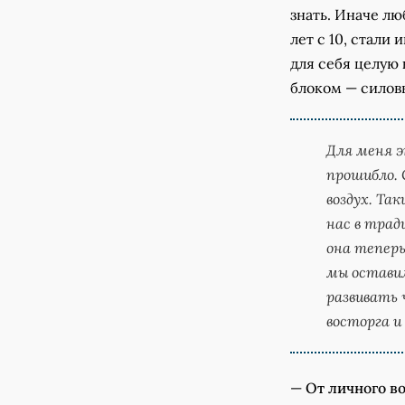
знать. Иначе лю
лет с 10, стали
для себя целую
блоком — силовы
Для меня э
прошибло. 
воздух. Так
нас в трад
она теперь
мы оставил
развивать 
восторга и
—
От личного в