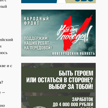
ьный
сийский
и
яюсь
ве и с
я?
е —
жно