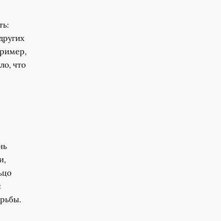
ть:
 других
пример,
ло, что
нь
и,
ьцо
ы
орьбы.