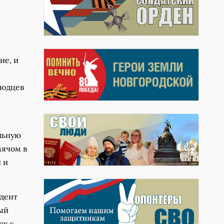
ие, и
лодцев
альную
мячом в
 и
идент
ый
ах с