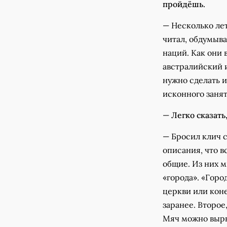
пройдёшь.
— Несколько лет
читал, обдумыва
наций. Как они
австралийский и
нужно сделать и
исконного занят
—
Легко сказать
— Бросил клич с
описания, что в
общие. Из них м
«города». «Горо
церкви или коне
заранее. Второе
Мяч можно вырыв