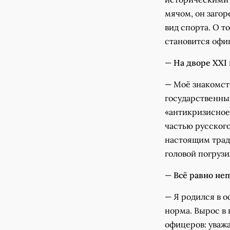
мячом, он заго
вид спорта. О т
становится офи
—
На дворе XXI 
— Моё знакомств
государственны
«антикризисное 
частью русского
настоящим трад
головой погрузи
—
Всё равно неп
— Я родился в 
норма. Вырос в 
офицеров: уважа