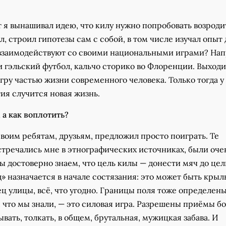
 я вынашивал идею, что килу нужно попробовать возроди
л, строил гипотезы сам с собой, в том числе изучал опыт
 взаимодействуют со своими национальными играми? На
 гэльский футбол, кальчо сторико во Флоренции. Выходи
гру частью жизни современного человека. Только тогда у
ия случится новая жизнь.
, а как воплотить?
воим ребятам, друзьям, предложил просто поиграть. Те
стречались мне в этнографических источниках, были оче
ы достоверно знаем, что цель килы — донести мяч до цел
д» назначается в начале состязания: это может быть крыл
ц улицы, всё, что угодно. Границы поля тоже определен
, что мы знали, — это силовая игра. Разрешены приёмы б
ать, толкать, в общем, брутальная, мужицкая забава. И