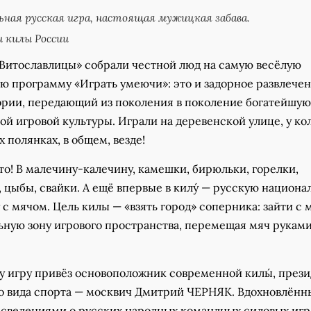
ьная русская игра, настоящая мужицкая забава.
 килы России
«Витославлицы» собрали честной люд на самую весёлую
ю программу «Играть умеючи»: это и задорное развлечен
ории, передающий из поколения в поколение богатейшую
й игровой культуры. Играли на деревенской улице, у ко
х полянках, в общем, везде!
что! В малечину-калечину, камешки, бирюльки, горелки,
, цыбы, свайки. А ещё впервые в килу́ — русскую национ
с мячом. Цель килы — «взять город» соперника: зайти с 
ьную зону игрового пространства, перемещая мяч руками
у игру привёз основоположник современной килы́, през
о вида спорта — москвич Дмитрий ЧЕРНЯК. Вдохновлённ
сведениями о русских народных командных силовых игр