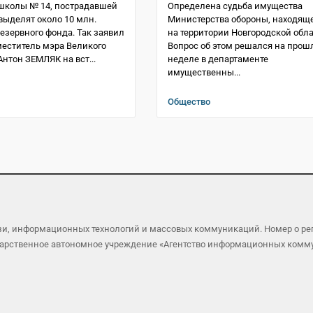
школы № 14, пострадавшей
Определена судьба имущества
 выделят около 10 млн.
Министерства обороны, находящ
резервного фонда. Так заявил
на территории Новгородской обла
еститель мэра Великого
Вопрос об этом решался на прош
Антон ЗЕМЛЯК на вст...
неделе в департаменте
имущественны...
Общество
язи, информационных технологий и массовых коммуникаций. Номер о р
осударственное автономное учреждение «Агентство информационных ком