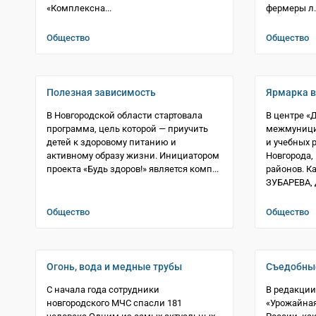
«Комплексна...
фермеры л..
Общество
Общество
Полезная зависимость
Ярмарка в
В Новгородской области стартовала
В центре «
программа, цель которой — приучить
межмуници
детей к здоровому питанию и
и учебных 
активному образу жизни. Инициатором
Новгорода,
проекта «Будь здоров!» является комп...
районов. К
ЗУБАРЕВА, д
Общество
Общество
Огонь, вода и медные трубы
Съедобны
С начала года сотрудники
В редакции
новгородского МЧС спасли 181
«Урожайная