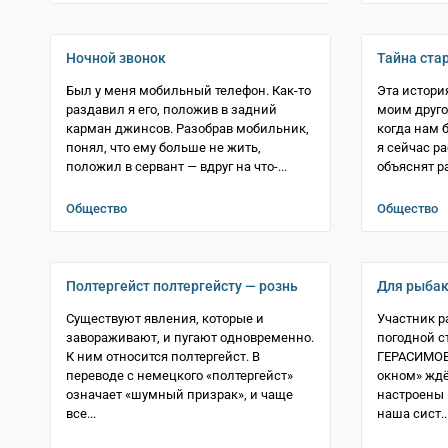
Ночной звонок
Тайна ста
Был у меня мобильный телефон. Как-то
Эта истори
раздавил я его, положив в задний
моим друго
карман джинсов. Разобрав мобильник,
когда нам б
понял, что ему больше не жить,
я сейчас р
положил в сервант — вдруг на что-...
объяснят р
Общество
Общество
Полтергейст полтергейсту — рознь
Для рыбак
Существуют явления, которые и
Участник 
завораживают, и пугают одновременно.
погодной с
К ним относится полтергейст. В
ГЕРАСИМОВ 
переводе с немецкого «полтергейст»
окном» ждё
означает «шумный призрак», и чаще
настроены 
все...
наша сист..