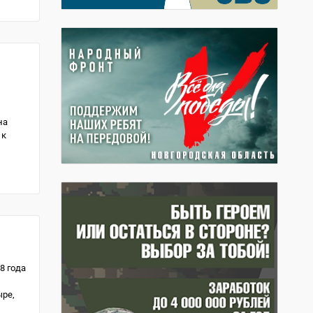
на
 к
8 года
ыре,