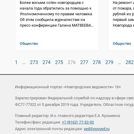
Более восьми сотен новгородцев с
На ремонт 
начала года обратились за помощью к
от пожара,
Уполномоченному по правам человека
рублей из 
Об этом сообщила журналистам на
первый зам
пресс-конференции Галина МАТВЕЕВА...
Новгорода 
Общество
Общество
1
…
273
274
275
276
277
278
279
…
282
Информационный портал «Новгородские ведомости» 16+
Зарегистрирован Федеральной службой по надзору в сфере св
ФС77-77322 от 5 декабря 2019 года. Учредитель: Областное г
Главный редактор: И.о. главного редактора Е.А. Кузьмина
Телефон/факс редакции:
+7 (8162) 77-32-92
Адрес электронной почты редакции:
ved@novved.ru