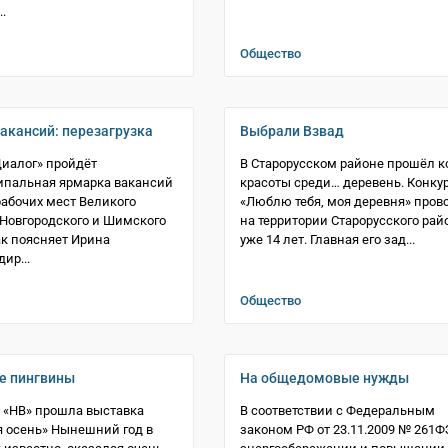
.
Общество
акансий: перезагрузка
Выбрали Взвад
Диалог» пройдёт
В Старорусском районе прошёл к
пальная ярмарка вакансий
красоты среди… деревень. Конку
рабочих мест Великого
«Люблю тебя, моя деревня» пров
 Новгородского и Шимского
на территории Старорусского рай
ак поясняет Ирина
уже 14 лет. Главная его зад...
ир...
Общество
е пингвины
На общедомовые нужды
 «НВ» прошла выставка
В соответствии с Федеральным
 осень» Нынешний год в
законом РФ от 23.11.2009 № 261­Ф