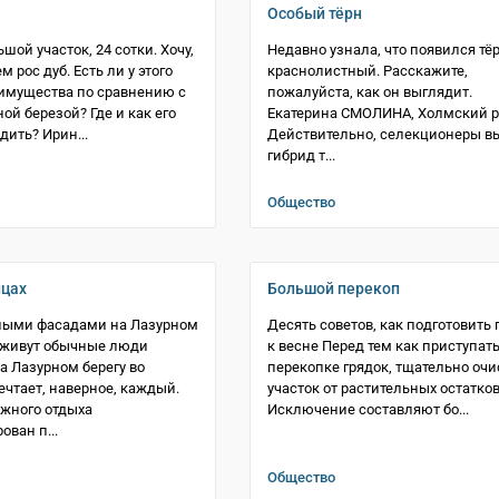
Особый тёрн
шой участок, 24 сотки. Хочу,
Недавно узнала, что появился тё
м рос дуб. Есть ли у этого
краснолистный. Расскажите,
имущества по сравнению с
пожалуйста, как он выглядит.
ой березой? Где и как его
Екатерина СМОЛИНА, Холмский 
дить? Ирин...
Действительно, селекционеры в
гибрид т...
Общество
ицах
Большой перекоп
ными фасадами на Лазурном
Десять советов, как подготовить 
 живут обычные люди
к весне Перед тем как приступать
а Лазурном берегу во
перекопке грядок, тщательно очи
чтает, наверное, каждый.
участок от растительных остатков
жного отдыха
Исключение составляют бо...
ован п...
Общество