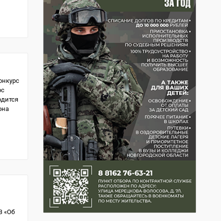
онкурс
рс
одится
она
З «Об