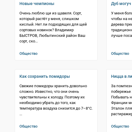
Новые чемпионы
Дуб могуч
Очень люблю щи из щавеля. Сорт,
У меня боль
который растёт у меня, слишком
чтобы на не
кислый. Нет ли подходящих для щей
дерева пре
сортовых новинок? Владимир
традиционн
БЫСТРОВ, Любытинский район Ваш
лучше поса
сорт, ско...
Общество
Общество
Как сохранить помидоры
Ницца в л
Свежие помидоры хранить довольно
За помпез
сложно. Известно, что они очень
побережье
чувствительны к холоду. Поэтому их
Побывать н
необходимо убрать до того, как
Франции ме
температура воздуха снизится до 7–8°С.
Эталон пля
...
растиражир
Общество
Общество