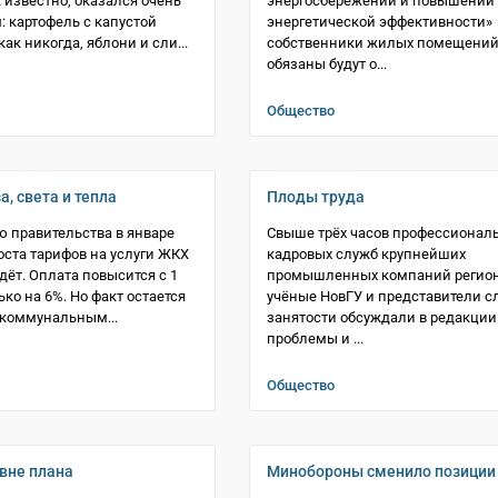
к известно, оказался очень
энергосбережении и повышении
 картофель с капустой
энергетической эффективности»
ак никогда, яблони и сли...
собственники жилых помещени
обязаны будут о...
Общество
а, света и тепла
Плоды труда
 правительства в январе
Свыше трёх часов профессионал
роста тарифов на услуги ЖКХ
кадровых служб крупнейших
дёт. Оплата повысится с 1
промышленных компаний регион
ко на 6%. Но факт остается
учёные НовГУ и представители с
 коммунальным...
занятости обсуждали в редакции
проблемы и ...
Общество
вне плана
Минобороны сменило позиции