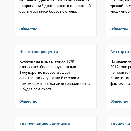
человека Одним из самых актуальных
России, ка
направлений деятельности спасателей
урожайным:
была и остается борьба с огнём.
уродились к
Общество
Общество
Не по-­товарищески
Сектор газ
Конфликты в правлениях ТСЖ
По решению
становятся более запутанными
2012 года 
Государство провозглашает:
не произой
собственники, управляйте своим
июля и толь
домом сами, создавайте товарищества,
фактом: по
и будет вам счаст...
Общество
Общество
Как последняя инстанция
Каникулы 