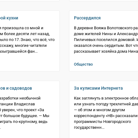
рой кухни
Рассердился
я произошла со мной и
В деревне Вояжа Волотовского ра
м более десяти лет назад,
доме жителей Нины и Александр
ыло по 17. Знаю, что всё, что
Пиличевых поселился домовой. 
асскажу, многие читатели
оказался очень сердитым. Вот чт
азыгравшейся фан...
рассказывает хозяйка дома Нина 
Общество
ов и садоводов
За кулисами Интернета
разработки необычной
Как заглянуть в электронное обл
танции Владислав
или узнать погоду трехлетней да
уверен, что проект «За
— об этом и многом другом
т большое будущее. — Мы
корреспонденту «НВ» рассказали
играть по-крупному, ведь
программисты Новгородского
.
государственн...