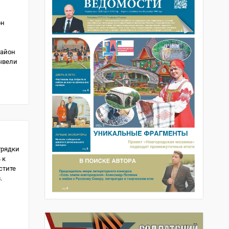
рн
район
ывели
грядки
 к
стите
.