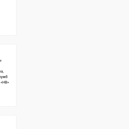
й
ы
а,
лужб
 «НВ»