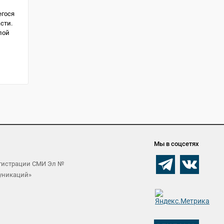
егося
сти.
лой
Мы в соцсетях
егистрации СМИ Эл №
муникаций»