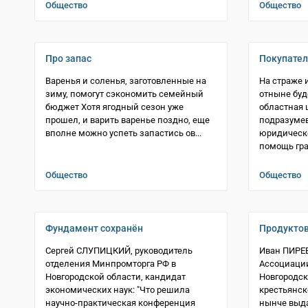
Общество
Общество
Про запас
Покупател
Варенья и соленья, заготовленные на
На страже 
зиму, помогут сэкономить семейный
отныне буд
бюджет Хотя ягодный сезон уже
областная 
прошел, и варить варенье поздно, еще
подразуме
вполне можно успеть запастись ов...
юридическо
помощь гра
Общество
Общество
Фундамент сохранён
Продуктов
Сергей СЛУПИЦКИЙ, руководитель
Иван ПИРЕЕ
отделения Минпромторга РФ в
Ассоциаци
Новгородской области, кандидат
Новгородск
экономических наук: "Что решила
крестьянск
научно-практическая конференция
нынче выда