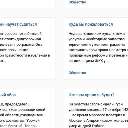
Общество
ей научат судиться
Куда бы пожаловаться
интересов потребителей
Недовольным коммунальными
ет стоять долгосрочная
услугами необходимо запастись
целевая программа. Она
терпением и умением грамотно
вает повышение
отстаивать свои права Несмотря 
й грамотности населения и
проводимые реформы претензий
ж...
организациям ЖКХ у ...
Общество
ый обоз
Кто чем править будет?
В, председатель
На золотом столе сидели Руси
и сельхозпроизводителей
удельные князья... 17 октября 142
ой области,руководитель
— во время морового поветрия в
ого хозяйства: "Урожай
Москве, в Андрониковом монаст
лся богатый. Теперь
умер Андрей Рублев.