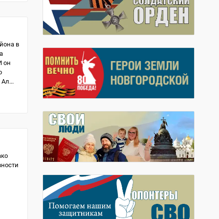
йона в
а
И он
о
Ал...
ако
вности