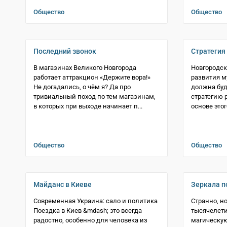
Общество
Общество
Последний звонок
Стратегия
В магазинах Великого Новгорода
Новгородск
работает аттракцион «Держите вора!»
развития 
Не догадались, о чём я? Да про
должна буд
тривиальный поход по тем магазинам,
стратегию р
в которых при выходе начинает п...
основе этог
Общество
Общество
Майданс в Киеве
Зеркала п
Современная Украина: сало и политика
Странно, но
Поездка в Киев &mdash; это всегда
тысячелети
радостно, особенно для человека из
магическую