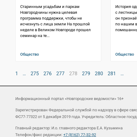
Старинным усадьбам и паркам
История од
Новгородчины нужна целевая
с лестниц
программа поддержки, чтобы не
он признаё
исчезнуть с лица земли На прошлой
по нашим в
неделе в Великом Новгороде прошел
помешанный
семинар на те...
Общество
Общество
1
…
275
276
277
278
279
280
281
…
Информационный портал «Новгородские ведомости» 16+
Зарегистрирован Федеральной службой по надзору в сфере св
ФС77-77322 от 5 декабря 2019 года. Учредитель: Областное г
Главный редактор: И.о. главного редактора Е.А. Кузьмина
Телефон/факс редакции:
+7 (8162) 77-32-92