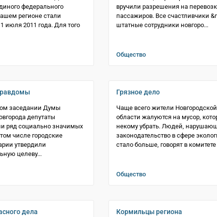
диного федерального
вручили разрешения на перевозк
нашем регионе стали
пассажиров. Все счастливчики &
1 июля 2011 года. Для того
штатные сотрудники новгоро...
Общество
правдомы
Грязное дело
ном заседании Думы
Чаще всего жители Новгородской
овгорода депутаты
области жалуются на мусор, кот
ли ряд социально значимых
некому убрать. Людей, нарушаю
 том числе городские
законодательство в сфере эколог
арии утвердили
стало больше, говорят в комитете 
ную целеву...
Общество
асного дела
Кормильцы региона