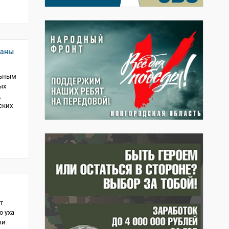
раны
льным
ых
,
ских
т
о уха
ли