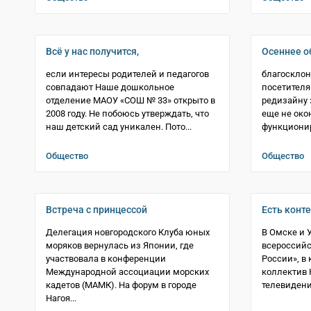
Всё у нас получится,
Осеннее о
если интересы родителей и педагогов
благосклон
совпадают Наше дошкольное
посетителям
отделение МАОУ «СОШ № 33» открыто в
редизайну 
2008 году. Не побоюсь утверждать, что
еще не око
наш детский сад уникален. Пото...
функционир
Общество
Общество
Встреча с принцессой
Есть конте
Делегация новгородского Клуба юных
В Омске и 
моряков вернулась из Японии, где
всероссийс
участвовала в конференции
России», в
Международной ассоциации морских
коллектив 
кадетов (МАМК). На форум в городе
телевидения
Нагоя...