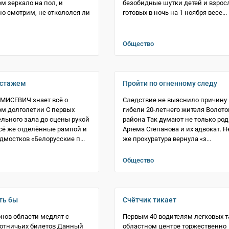
ем зеркало на пол, и
безобидные шутки детей и взрос
о смотрим, не откололся ли
готовых в ночь на 1 ноября весе...
Общество
 стажем
Пройти по огненному следу
МИСЕВИЧ знает всё о
Следствие не выяснило причину
м долголетии С первых
гибели 20-летнего жителя Волото
ельного зала до сцены рукой
района Так думают не только ро
всё же отделённые рампой и
Артема Степанова и их адвокат. Н
дмостков «Белорусские п...
же прокуратура вернула «з...
Общество
ть бы
Счётчик тикает
онов области медлят с
Первым 40 водителям легковых т
отничьих билетов Данный
областном центре торжественно