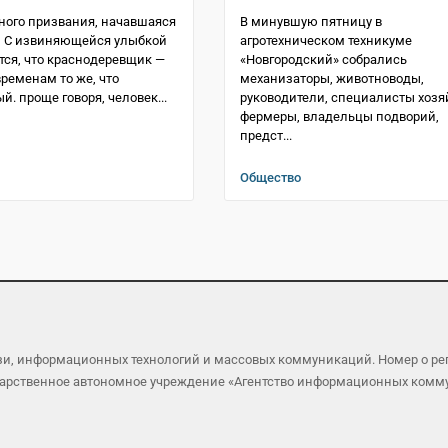
ного призвания, начавшаяся
В минувшую пятницу в
ы С извиняющейся улыбкой
агротехническом техникуме
тся, что краснодеревщик —
«Новгородский» собрались
ременам то же, что
механизаторы, животноводы,
. проще говоря, человек...
руководители, специалисты хозя
фермеры, владельцы подворий,
предст...
Общество
язи, информационных технологий и массовых коммуникаций. Номер о р
осударственное автономное учреждение «Агентство информационных ком