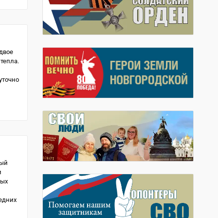
 двое
тепла.
уточно
вый
и
ных
едних