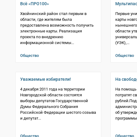
Всё «ПРО100»
Мультипа
Хвойнинский район стал первым в
Первые ун
области, где жителям была
карты новг
предоставлена возможность получить
нынешнего 
электронные карты. Реализация
области ут
проекта по внедрению
универсаль
информационной системы...
(УЭК),...
Общество
Общество
Уважаемые избиратели!
На свобод
4 декабря 2011 года на территории
На помощь
Новгородской области состоятся
потратят с
выборы депутатов Государственной
рублей.Под
Думы Федерального Собрания
администр
Российской Федерации шестого созыва
об утвержд
и депутат...
программы 
Общество
Общество