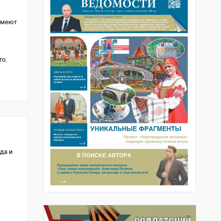
имеют
го.
да и