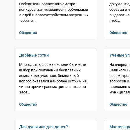
Победители областного смотра-
документ е
конкурса, занимавшиеся проблемами
образца в 
людей и благоустройством вверенных
выдавать с 
террито...
чтоб...
Общество
Общество
Дарёные сотки
Учёные у
Многодетные семьи хотели бы иметь
На очеред
выбор при получении бесплатных
Великого Н
земельных участков. Земельный
рассмотре
вопрос оказался наиболее острым из
вопросов В
числа прочих рассматривавшихся на
парламент
засе...
муниципаль
Общество
Общество
Для души или для денег?
Мастер кр