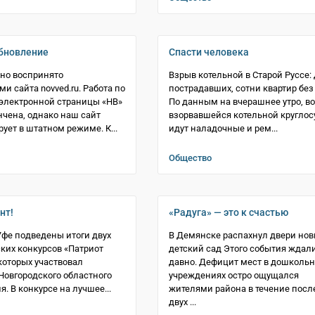
бновление
Спасти человека
но воспринято
Взрыв котельной в Старой Руссе:
и сайта novved.ru. Работа по
пострадавших, сотни квартир без 
электронной страницы «НВ»
По данным на вчерашнее утро, во
нчена, однако наш сайт
взорвавшейся котельной круглос
ует в штатном режиме. К...
идут наладочные и рем...
Общество
нт!
«Радуга» — это к счастью
Уфе подведены итоги двух
В Демянске распахнул двери но
ких конкурсов «Патриот
детский сад Этого события ждал
 которых участвовал
давно. Дефицит мест в дошколь
Новгородского областного
учреждениях остро ощущался
. В конкурсе на лучшее...
жителями района в течение посл
двух ...