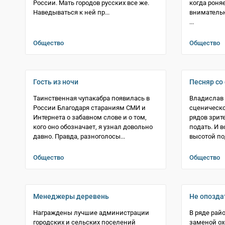
России. Мать городов русских все же.
когда роня
Наведываться к ней пр...
внимательн
...
Общество
Общество
Гость из ночи
Песняр со
Таинственная чупакабра появилась в
Владислав 
России Благодаря стараниям СМИ и
сценическо
Интернета о забавном слове и о том,
рядов зрит
кого оно обозначает, я узнал довольно
подать. И 
давно. Правда, разноголосы...
высотой по
Общество
Общество
Менеджеры деревень
Не опозда
Награждены лучшие администрации
В ряде рай
городских и сельских поселений
заменой ох