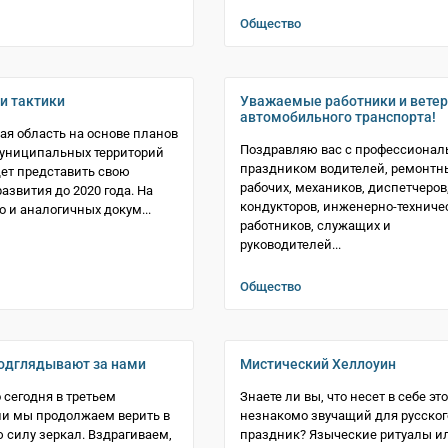
Общество
 и тактики
Уважаемые работники и вете
автомобильного транспорта!
ая область на основе планов
Поздравляю вас с профессиона
муниципальных территорий
праздником водителей, ремонтн
ет представить свою
рабочих, механиков, диспетчеров
азвития до 2020 года. На
кондукторов, инженерно-техниче
о и аналогичных докум...
работников, служащих и
руководителей...
Общество
одглядывают за нами
Мистический Хеллоуин
 сегодня в третьем
Знаете ли вы, что несет в себе это
и мы продолжаем верить в
незнакомо звучащий для русског
 силу зеркал. Вздрагиваем,
праздник? Языческие ритуалы и