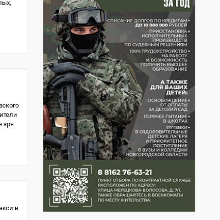
лых,
вского
дители
е зря
акси в