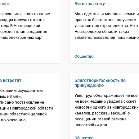
спорт
Битва за сотку
иверсальные электронные
Многодетные и молодые семьи 
ородцы получат в конце
право на бесплатное получение
года В Новгородской
участков под строительство. Но в
вержден план внедрения
Новгородской области таких
ных электронных карт
землепользователей пока немно
Общество
е встретят
Благотворительность по
принуждению
 бывшим осуждённым
Увы, труд облагораживает не всег
выше 3 млн.
не всех Недавно увидела сюжет
писано постановление
новостей одного из новгородских
ации Новгородской области
каналов, рассказывающий о
ении областной целевой
посещении главой региона
по оказанию...
новостройки для ...
Общество