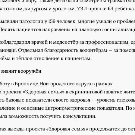
льмологу и лору. Также дети были осмотрены травматоло
атологом, хирургом и урологом. УЗИ прошли 64 ребёнка.
ыявили патологии у 159 человек, многие узнали о пробле
 Десять пациентов направлены на плановую госпитализац
поблагодарил врачей и медсестёр за профессионализм, д
тановки. Отдельная благодарность волонтёрам — за помощ
иёма и тёплое отношение к пациентам.
 значит вооружён
боту в Броннице Новгородского округа в рамках
о проекта «Здоровая семья» в скрининговой палатке жит
ь базовые показатели своего здоровья — уровень глюкоз
авление и основные антропометрические показатели. По 
ыла возможность получить консультации.
ах выезды проекта «Здоровая семья» продолжатся до ок