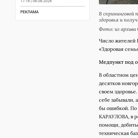
17:16 | 06.08.2026
РЕКЛАМА
В скрининговой 
здоровья и полу
Фото: из архива
Число жителей 
«Здоровая семья
Медпункт под 
В областном цен
десятков новгор
своем здоровье
себе забывали, 
бы ошибкой. По
КАРАУЛОВА, в р
помощи, добить
техническая баз