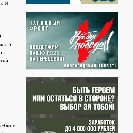
й. И
9
ского
рь
стой
,
ребят к