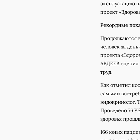
эксплуатацию н
проект «Здорова
Рекордные пок
Продолжаются в
человек за ден
проекта «Здоро
АВДЕЕВ оценил 
труд.
Как отметил ко
самыми востреб
эндокринолог. Т
Проведено 76 У
здоровья прошли
166 юных пациен