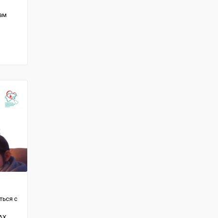
ам
ться с
АХ.