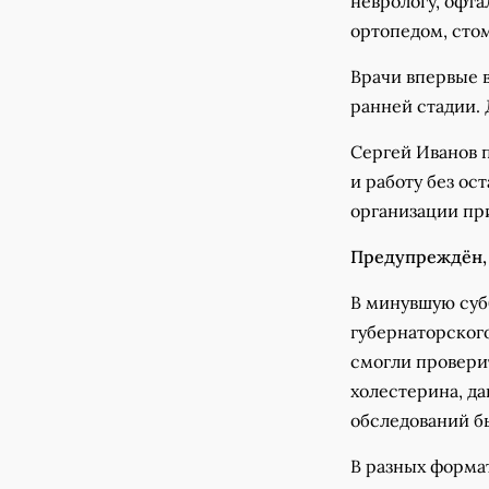
неврологу, офта
ортопедом, стом
Врачи впервые в
ранней стадии.
Сергей Иванов 
и работу без ос
организации пр
Предупреждён,
В минувшую суб
губернаторског
смогли проверит
холестерина, д
обследований б
В разных формат