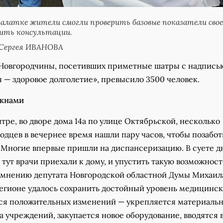
палатке жители смогли проверить базовые показатели свое
чить консультации.
 Сергея ИВАНОВА
Новгородчины, посетивших приметные шатры с надпись
 — здоровое долголетие», превысило 3500 человек.
окнами
тре, во дворе дома 14а по улице Октябрьской, несколько
одцев в вечернее время нашли пару часов, чтобы позабот
. Многие впервые пришли на диспансеризацию. В суете д
а тут врачи приехали к дому, и упустить такую возможнос
 мнению депутата Новгородской областной Думы Михаил
егионе удалось сохранить достойный уровень медицинс
ся положительных изменений — укрепляется материаль
а учреждений, закупается новое оборудование, вводятся 