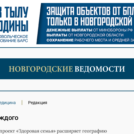
едицина
Редакция
аждого
проект «Здоровая семья» расширяет географию