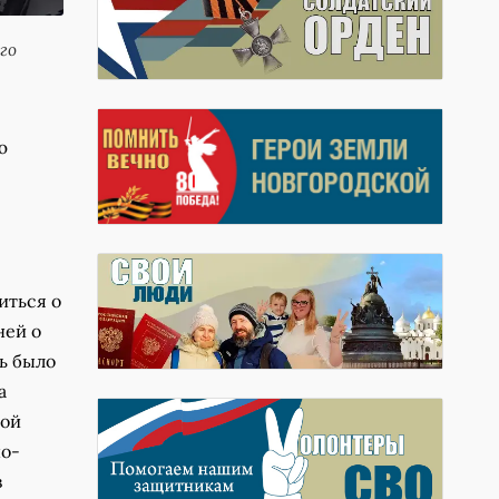
го
ю
иться о
ней о
ть было
а
кой
но-
в