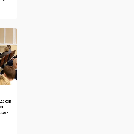
одской
ла
расли