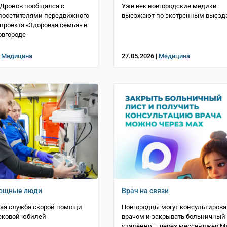
Дронов пообщался с
Уже век новгородские медики
посетителями передвижного
выезжают по экстренным выезд
проекта «Здоровая семья» в
овгороде
|
Медицина
27.05.2026 |
Медицина
ощные люди
Врач на связи
ая служба скорой помощи
Новгородцы могут консультирова
ековой юбилей
врачом и закрывать больничный
удалённо — через мессенджер М