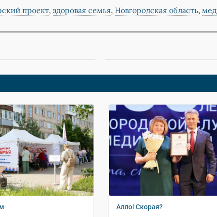
рский проект
,
здоровая семья
,
Новгородская область
,
мед
ом
Алло! Скорая?