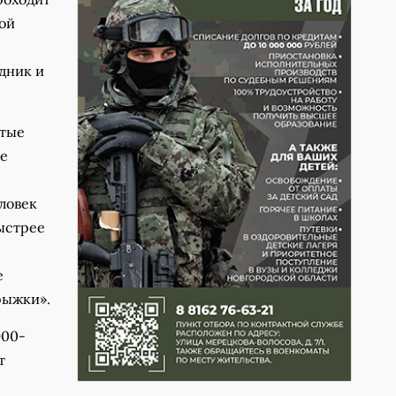
ой
дник и
етые
ое
еловек
ыстрее
е
рыжки».
900-
т