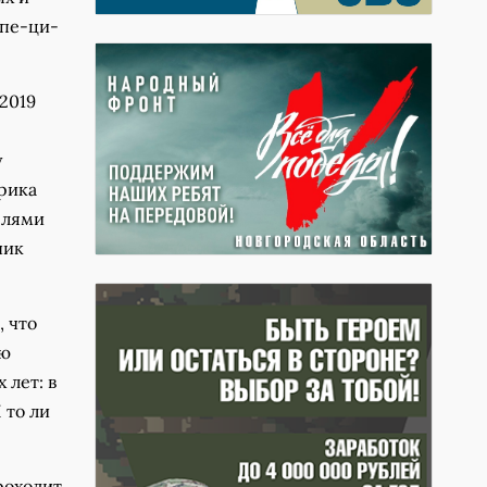
спе-ци-
 2019
у
рика
елями
ник
, что
ею
 лет: в
 то ли
роходит