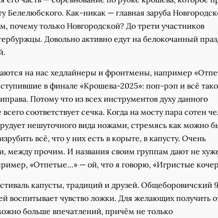
у Белелюбского. Как-никак — главная заруба Новгородск
м, почему только Новгородской? До трети участников
тербуржцы. Довольно активно едут на белокочанный праз
й.
жаются на нас хедлайнеры и фронтмены, например «Отп
ступившие в финале «Крошева-2025»: поп-рэп и всё так
иправа. Потому что из всех инструментов духу данного
 всего соответствует сечка. Когда на мосту пара сотен ч
рудует нешуточного вида ножами, стремясь как можно б
зрубить всё, что у них есть в корыте, в капусту. Очень
и, между прочим. И названия своим группам дают не хуж
пример, «Отпетые…» — ой, что я говорю, «Игристые коче
стиваль капусты, традиций и друзей. Общеборовичский 
ей воспитывает чувство ложки. Для желающих получить о
можно больше впечатлений, причём не только