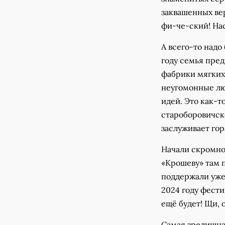
заквашенных вер
фи-че-ский! На
А всего-то надо
году семья пре
фабрики мягких
неугомонные лю
идей. Это как-т
староборовичск
заслуживает гор
Начали скромно 
«Крошеву» там п
поддержали уже 
2024 году фести
ещё будет! Щи, 
Самая зрелищная