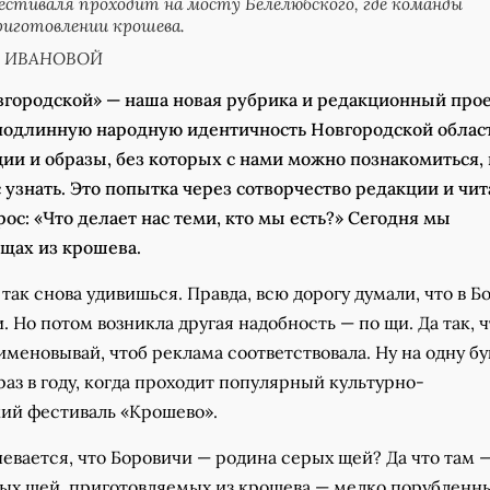
фестиваля проходит на мосту Белелюбского, где команды
риготовлении крошева.
ы ИВАНОВОЙ
вгородской» — наша новая рубрика и редакционный прое
длинную народную идентичность Новгородской област
ии и образы, без которых с нами можно познакомиться, 
 узнать. Это попытка через сотворчество редакции и чи
рос: «Что делает нас теми, кто мы есть?» Сегодня мы
 щах из крошева.
так снова удивишься. Правда, всю дорогу думали, что в Б
. Но потом возникла другая надобность — по щи. Да так, 
именовывай, чтоб реклама соответствовала. Ну на одну бу
 раз в году, когда проходит популярный культурно-
ий фестиваль «Крошево».
евается, что Боровичи — родина серых щей? Да что там 
ых щей, приготовляемых из крошева — мелко порубленн