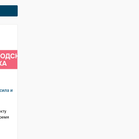
сила и
кту
время