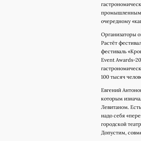
гастрономическ
промышленным м
очередному «кап
Организаторы о
Растёт фестивал
фестиваль «Кро
Event Awards-2
гастрономическ
100 тысяч челов
Евгений Антонов
которым изнача
Левитаном. Есть
надо себя «пере
городской театр
Допустим, совм