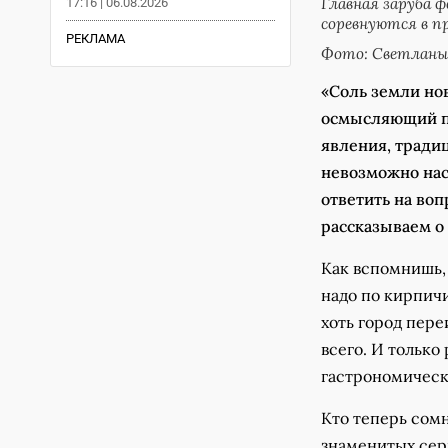
Главная заруба 
17:16 | 06.08.2026
соревнуются в п
РЕКЛАМА
Фото: Светлан
«Соль земли но
осмысляющий по
явления, традиц
невозможно нас
ответить на воп
рассказываем о
Как вспомнишь, 
надо по кирпичи
хоть город пере
всего. И только
гастрономическ
Кто теперь сомн
знаменитых сер