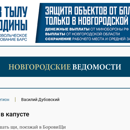
егион
Василий Дубовский
в капусте
шать щи, поезжай в БоровиЩи