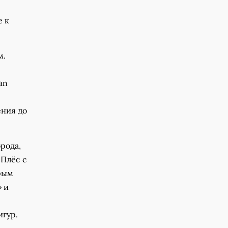
е к
м.
an
ения до
рода,
 Плёс с
орым
 и
игур.