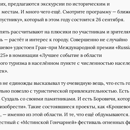
их, предлагаются экскурсии по историческим и
естам. И много чего ещё. Смотрите программу — ближ
устнику», который в этом году состоится 26 сентября.
пять рассчитывают на плюсики по участникам и зрителя
ь — растёт и интерес к городу. Совершенно не случайно
шево» удостоен Гран-при Международной премии «Russi
025» в номинации «Лучшее событие в области
ого туризма в населённом пункте с численностью насел
ек».
 не единожды высказывал ту очевидную вещь, что есть го
льно повезло с туристической привлекательностью. Есть
 Суздаль со своими памятниками. И есть Боровичи, кот
изобрести». Такие состоявшиеся проекты, как «Крошево»
, — именно из этой области. И те, что ещё обдумываются.
естный с «Мстинской Гончарней» фестиваль огненных ф