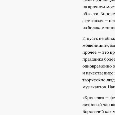
на арочном мост
области. Впроче
фестиваля — пе
из белокаменно
И пусть не оби
мошенники», вы
прочее — это пр
праздника более
одновременно о
и качественнее и
творческие люд
музыкантов. На
«Крошево» — фе
литровый чан щ
Боровичей как 