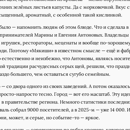
хних зелёных листьев капусты. Да с морковочкой. Вкус 
сыщенный, ароматный, с особенной такой кислинкой.
 было — напомнить людям об этом блюде. Что и сделала в
дпринимателей Марины и Евгения Антоновых. Владельцы
 игрушек, рестораторы, меценаты и вообще по-хорошем
ди. Поэтому «Мякиши» в известном смысле — ещё и фаб
о естественно и неизбежно, что Антоновы, являясь носит
ой традиции расчудесных серых щей, решили, что празд
аздо большего, чем оставаться сугубо семейным.
— со двора одного из своих заведений. А потом оказалось
росто-напросто тесно. Город — вот его масштаб. Эту ид
в правительстве региона. Немного статистики последних
валь собрал 9000 посетителей, а в 2025-м — уже 14 000. И
они, может, и серые, но событие-то — яркое.
 его часть — соревнование по рубке крошева, которое п