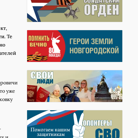
кт,
и. Те
но
тателей
оровичи
что уже
ковку
—
ых и