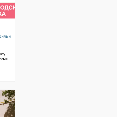
сила и
кту
время