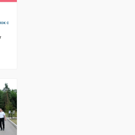
ок с
т