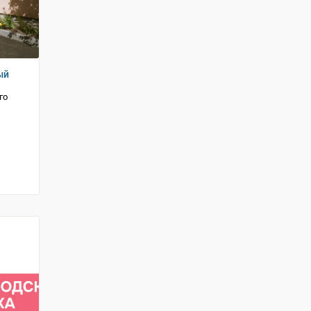
ый
го