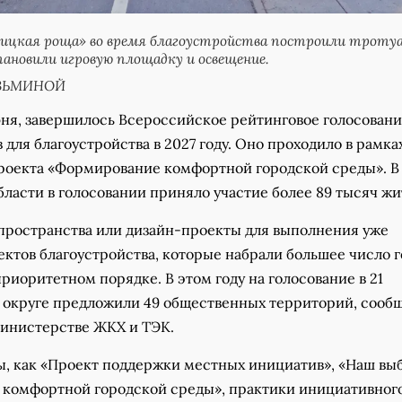
ницкая роща» во время благоустройства построили троту
тановили игровую площадку и освещение.
УЗЬМИНОЙ
юня, завершилось Всероссийское рейтинговое голосовани
 для благоустройства в 2027 году. Оно проходило в рамка
роекта «Формирование комфортной городской среды». В
ласти в голосовании приняло участие более 89 тысяч жи
ространства или дизайн-проекты для выполнения уже
ктов благоустройства, которые набрали большее число г
приоритетном порядке. В этом году на голосование в 21
округе предложили 49 общественных территорий, сообщ
инистерстве ЖКХ и ТЭК.
ы, как «Проект поддержки местных инициатив», «Наш выб
комфортной городской среды», практики инициативног