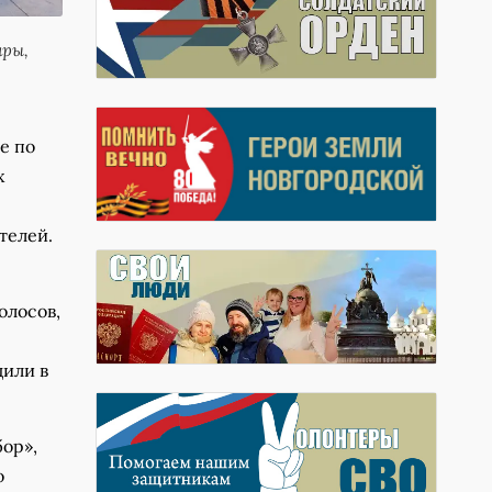
ары,
е по
х
телей.
олосов,
или в
ор»,
о