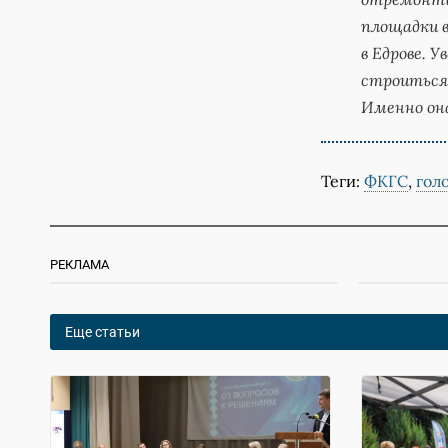
площадки в
в Едрове. 
строиться 
Именно он
Теги:
ФКГС
,
гол
РЕКЛАМА
Еще статьи