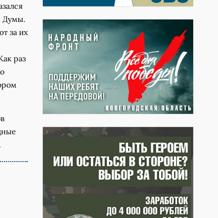
азался
 Думы.
т за их
Как раз
по
тором
ов
дные
.