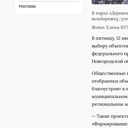
РЕКЛАМА
В парке «Деревя
велодорожку, ус
Фото: Елены К
В пятницу, 12 и
выбору объектов
федерального п
Новгородской об
Общественные п
отобранных объе
благоустроят в 
муниципальном 
региональном м
— Такие проект
«Формирование 