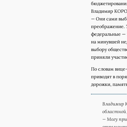
бюджетирования
Владимир КОРОЛ
— Они сами выби
преображение. 
федеральные — 
на минувшей не
выбору обществе
приняли участи
По словам вице-
приводят в пор
дорожки, памят
Владимир
областной
— Могу при
отремонтир