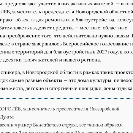
, предполагают участие в них активных жителей, — выск
ЁВ, заместитель председателя Новгородской областной
рают объекты для ремонта или благоустройства, голосую
Затем власть выделяет средства — местные, областные,
на преображение того, что действительно нужно людям. 
деле в стране завершилось Всероссийское голосование 
нных территорий для благоустройства в 2027 году, в ко
е десятки тысяч жителей и нашего региона.
спикера, в Новгородской области в рамках таких проект
ядок самые разные объекты — это дома культуры, пешехо
ные места, детские и спортивные площадки, зоны отдыха
 КОРОЛЁВ,
заместитель председателя Новгородской
 Думы:
вести пример Валдайского округа, где таким образом
овали Дом культуры в деревне Шуя, создали две детские