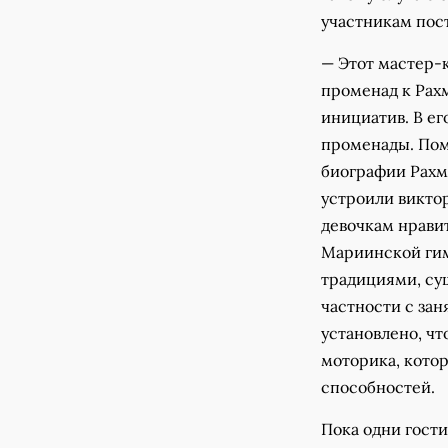
участникам пост
— Этот мастер-к
променад к Рах
инициатив. В е
променады. Пом
биографии Рахм
устроили виктор
девочкам нрави
Мариинской гим
традициями, су
частности с зан
установлено, ч
моторика, котор
способностей.
Пока одни гост