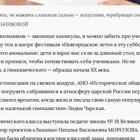
ти, не нажать слишком сильно — искусство, требующее сн
ЕЛЬНИКОВОЙ
школьников — законные каникулы, и можно забыть про уч
у тем в шатре фестиваля «Новгородское лето» в эту субб
то аномальное: дети и взрослые сели за длинный стол, в
и прописи, чтобы почувствовать себя учениками. Но не
, а гимназического — образца начала ХХ века.
истописания на свежем воздухе, АНО «Историческое общ
о погрузить собравшихся в атмосферу царской России пе
 самого времени, когда жила и писала свою самую попул
ки маленькой гимназистки» Лидия Чарская.
зического класса выступила педагог школы № 18 Велико
атор проектов «Лиазона» Наталья Васильевна МОРОЗОВА.
на была облачена в костюм классной дамы, поправляла