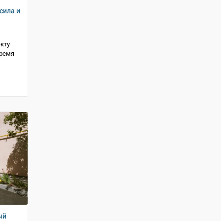
сила и
кту
время
ый