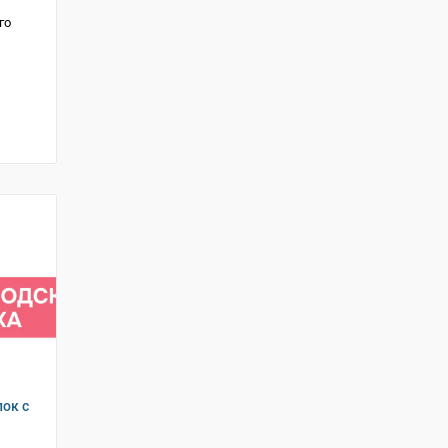
го
ок с