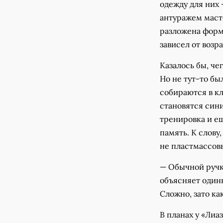
одежду для них
антуражем маст
разложена форма
зависел от возр
Казалось бы, че
Но не тут-то бы
собираются в кл
становятся сини
тренировка и ещ
память. К слову
не пластмассов
— Обычной ручк
объясняет одинн
Сложно, зато ка
В планах у «Ли