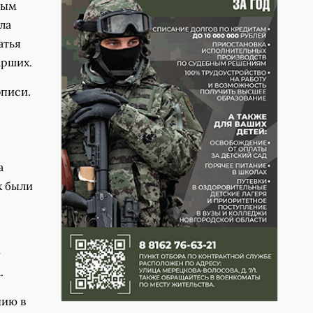
ным
ла
атья
арших.
описи.
а
х были
—
.
нию в