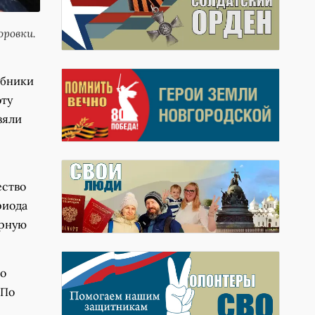
оровки.
ебники
оту
зяли
ество
риода
ярную
го
 По