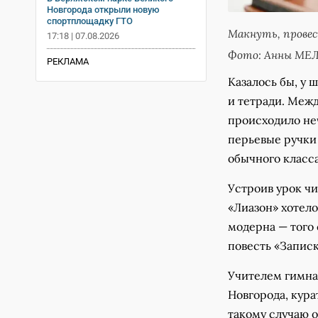
Новгорода открыли новую
спортплощадку ГТО
Макнуть, провес
17:18 | 07.08.2026
Фото: Анны М
РЕКЛАМА
Казалось бы, у 
и тетради. Межд
происходило неч
перьевые ручки 
обычного класса
Устроив урок ч
«Лиазон» хотел
модерна — того
повесть «Запис
Учителем гимна
Новгорода, кур
такому случаю о