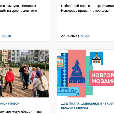
тво кампуса в Великом
Небольшой двор в центре Велико
идёт на уровне девятого
Новгорода привели в порядок.
|
Регион
29.07.2026 |
Регион
нициативой
Дед Пихто, шмыкалка и накреп
предсказанием
рожане могут объединиться