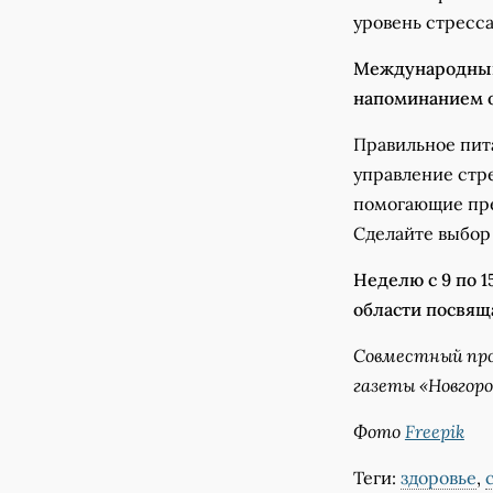
уровень стресса
Международный
напоминанием о
Правильное пита
управление стр
помогающие пре
Сделайте выбор 
Неделю с 9 по 
области посвящ
Совместный про
газеты «Новгор
Фото
Freepik
Теги:
здоровье
,