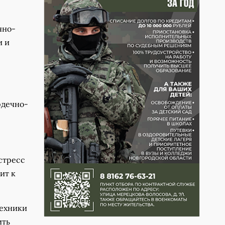
чно-
и и
рдечно-
стресс
ит к
техники
ить