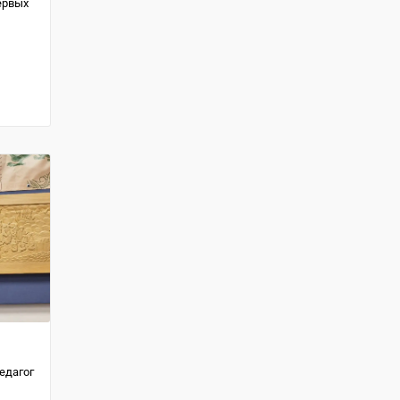
ервых
едагог