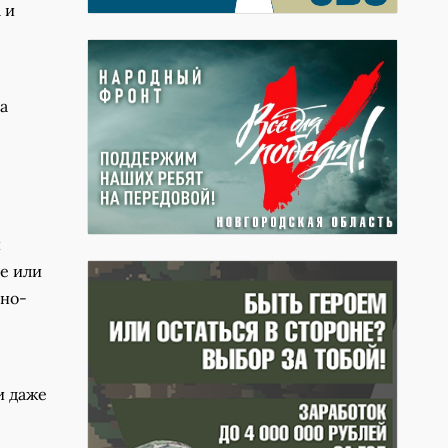
 и
а
и
ие или
чно-
и даже