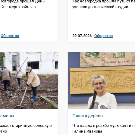
Новгороде прошёл День
Как новгородка прошла путь от п
ей — жертв войны в
узелков до творческой студии
|
Общество
29.07.2026 |
Общество
ремены
Голос и дерево
ражает старинную солецкую
Что нашла в резьбе музыкант и п
етно
Галина Иванова