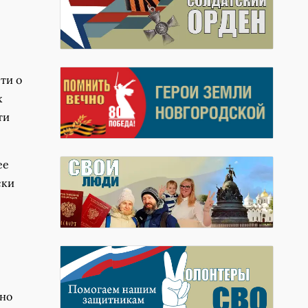
ти о
х
ти
ее
ски
жно