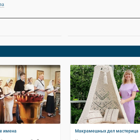
ра
е имена
Макрамешных дел мастерица