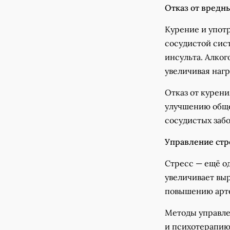
Отказ от вредн
Курение и упот
сосудистой сис
инсульта. Алког
увеличивая нагр
Отказ от курен
улучшению обще
сосудистых заб
Управление стр
Стресс — ещё о
увеличивает выр
повышению арте
Методы управле
и психотерапию