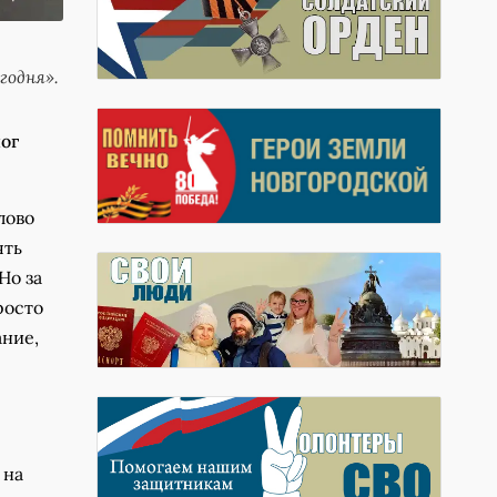
годня».
ог
лово
ять
Но за
росто
ние,
 на