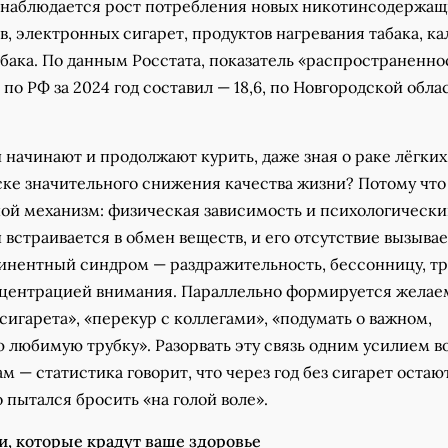
наблюдается рост потребления новых никотинсодержащ
в, электронных сигарет, продуктов нагревания табака, ка
бака. По данным Росстата, показатель «распространенно
 по РФ за 2024 год составил — 18,6, по Новгородской обла
начинают и продолжают курить, даже зная о раке лёгких
ске значительного снижения качества жизни? Потому что
ной механизм: физическая зависимость и психологическ
 встраивается в обмен веществ, и его отсутствие вызывае
инентный синдром — раздражительность, бессонницу, тр
центрацией внимания. Параллельно формируется жела
 сигарета», «перекур с коллегами», «подумать о важном,
 любимую трубку». Разорвать эту связь одним усилием в
м — статистика говорит, что через год без сигарет остаю
о пытался бросить «на голой воле».
, которые крадут ваше здоровье