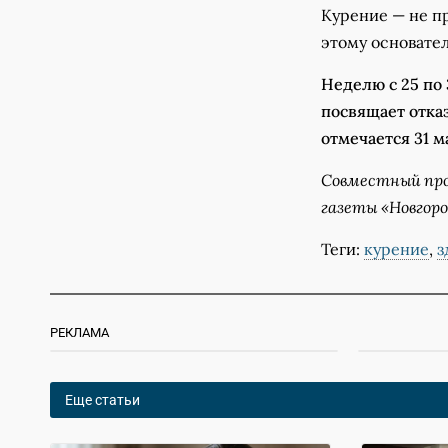
Курение — не пр
этому основате
Неделю с 25 по
посвящает отказ
отмечается 31 м
Совместный про
газеты «Новгор
Теги:
курение
,
з
РЕКЛАМА
Еще статьи