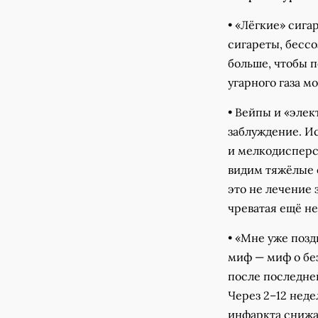
• «Лёгкие» сига
сигареты, бессо
больше, чтобы п
угарного газа м
• Вейпы и «элек
заблуждение. И
и мелкодисперс
видим тяжёлые 
это не лечение 
чреватая ещё н
• «Мне уже позд
миф — миф о без
после последне
Через 2–12 неде
инфаркта снижа