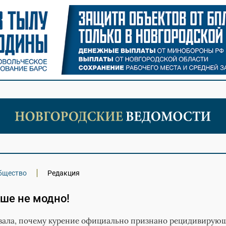
бщество
Редакция
ше не модно!
азала, почему курение официально признано рецидивирую