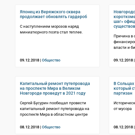
Японец из Веряжского сквера
Новгородс
продолжает обновлять гардероб
короткоме
шаг» офиц
существо
С наступлением морозов наряд
миниатюрного поэта стал теплее.
Причина в 
финансиро
власти и б
09.12.2018 |
Общество
09.12.2018 
Капитальный ремонт путепровода
В Сольцах
на проспекте Мира в Великом
который с
Новгороде проведут в 2021 году
партизан
Сергей Бусурин пообещал провести
Историческ
капитальный ремонт путепровода на
от мусора
проспекте Мира в областном центре
08.12.2018 |
Общество
08.12.2018 