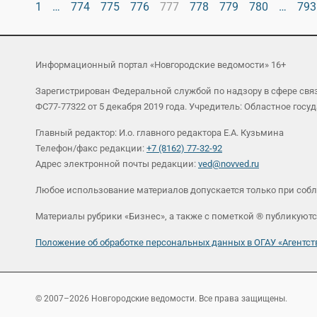
1
…
774
775
776
777
778
779
780
…
793
Информационный портал «Новгородские ведомости» 16+
Зарегистрирован Федеральной службой по надзору в сфере св
ФС77-77322 от 5 декабря 2019 года. Учредитель: Областное г
Главный редактор: И.о. главного редактора Е.А. Кузьмина
Телефон/факс редакции:
+7 (8162) 77-32-92
Адрес электронной почты редакции:
ved@novved.ru
Любое использование материалов допускается только при соб
Материалы рубрики «Бизнес», а также с пометкой ® публикуютс
Положение об обработке персональных данных в ОГАУ «Агент
© 2007–2026 Новгородские ведомости. Все права защищены.