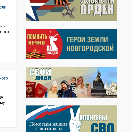
али
ень
 то в
ного
ца
ому