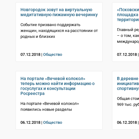
Новгородок зовут на виртуальную
«Псковск
медитативную пижамную вечеринку
площадка
территори
Событие призвано поддержать
Главный ре
женщин, находящихся на расстоянии от
– о том, к
родных и близких
междунаро
07.12.2018 |
Общество
07.12.2018 
На портале «Вечевой колокол»
В деревне
теперь можно найти информацию о
инициатив
госуслугах и консультации
спортивн
Росреестра
Общая стои
На портале «Вечевой колокол»
969 тыс. ру
появились новые разделы
06.12.2018 |
Общество
06.12.2018 