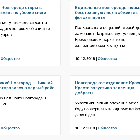
 Новгороде открыта
Бдительные новгородцы пойм
иния» по уборке снега
бесстрашную лису в объектив
фотоаппарата
 могут пожаловаться на
Пользователи соцсетей второй д
задать вопросы об очистке
замечают Патрикеевну, гуляющей
туаров
Кремлевском парке, то по
железнодорожным путям
|
Общество
10.12.2018 |
Общество
икий Новгород — Нижний
Новгородское отделение Крас
отправился в первый рейс
Креста запустило челлендж
доброты
з Великого Новгорода 9
Участники акции в течение меся
1.20
будут совершать по одному добр
делу в день
|
Общество
10.12.2018 |
Общество