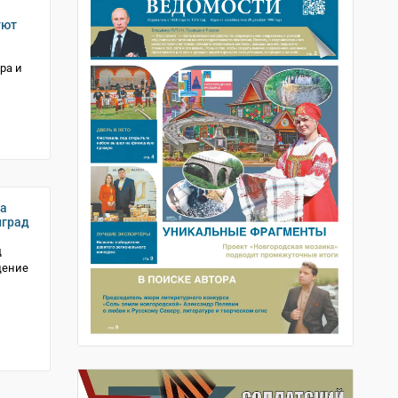
уют
ра и
да
нград
д
щение