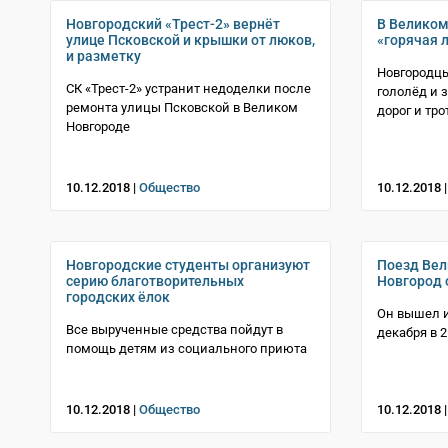
Новгородский «Трест-2» вернёт
В Великом
улице Псковской и крышки от люков,
«горячая л
и разметку
Новгородцы
СК «Трест-2» устранит недоделки после
гололёд и 
ремонта улицы Псковской в Великом
дорог и тро
Новгороде
10.12.2018 |
Общество
10.12.2018 
Новгородские студенты организуют
Поезд Вел
серию благотворительных
Новгород 
городских ёлок
Он вышел и
Все вырученные средства пойдут в
декабря в 2
помощь детям из социального приюта
10.12.2018 |
Общество
10.12.2018 