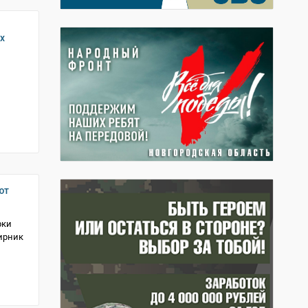
х
ют
рки
ирник