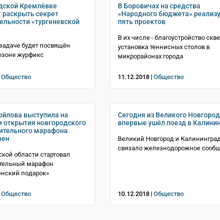
дской Кремлёвке
В Боровичах на средства
 раскрыть секрет
«Народного бюджета» реализ
ельности «тургеневской
пять проектов
В их числе - благоустройство скве
задаче будет посвящён
установка теннисных столов в
езоне журфикс
микрорайонах города
|
Общество
11.12.2018 |
Общество
йлова выступила на
Сегодня из Великого Новгоро
 открытия новгородского
впервые ушёл поезд в Калини
ительного марафона
вен
Великий Новгород и Калинингра
связало железнодорожное сооб
ской области стартовал
ительный марафон
енский подарок»
|
Общество
10.12.2018 |
Общество