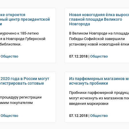
ке откроется
Новая новогодняя ёлка вырос
ный центр президентской
главной площади Великого
и
Новгорода
ие приурочено к 185-летию
В Великом Новгороде на площад
я в Новгороде Губернской
Победы-Софийской завершили
библиотеки.
установку новой новогодней ёлк
|
Общество
07.12.2018 |
Общество
 2020 года в России могут
Из парфюмерных магазинов м
егистрировать сотовые
исчезнуть пробники
Пробники парфюмерной продук
 процедуру регистрации
могут исчезнуть из магазинов по
самим покупателям
введения маркировки
|
Общество
07.12.2018 |
Общество