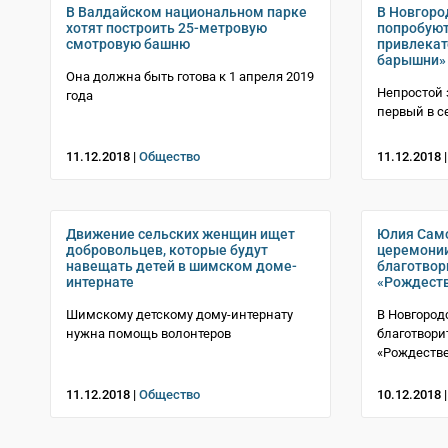
В Валдайском национальном парке
В Новгоро
хотят построить 25-метровую
попробуют
смотровую башню
привлекат
барышни»
Она должна быть готова к 1 апреля 2019
Непростой 
года
первый в с
11.12.2018 |
Общество
11.12.2018 
Движение сельских женщин ищет
Юлия Само
добровольцев, которые будут
церемонии
навещать детей в шимском доме-
благотвор
интернате
«Рождест
Шимскому детскому дому-интернату
В Новгород
нужна помощь волонтеров
благотвор
«Рождеств
11.12.2018 |
Общество
10.12.2018 