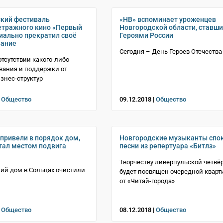
кий фестиваль
«НВ» вспоминает уроженцев
тражного кино «Первый
Новгородской области, ставши
иально прекратил своё
Героями России
вание
Сегодня – День Героев Отечества
отсутствии какого-либо
вания и поддержки от
изнес-структур
|
Общество
09.12.2018 |
Общество
 привели в порядок дом,
Новгородские музыканты спо
тал местом подвига
песни из репертуара «Битлз»
Творчеству ливерпульской четвё
ий дом в Сольцах очистили
будет посвящен очередной кварт
от «Читай-города»
|
Общество
08.12.2018 |
Общество