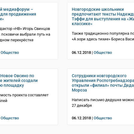
ий медиафорум –
Новгородские школьники
 для продвижения
предпочитают тексты Надеж
и»
Тэффи для выступления на «Ж
классике»
дактор «НВ» Игорь Свинцов
Также традиционно популярна п
ак псковичи выбрали путь на
«А зори здесь тихие» Бориса Вас
дном перекрёстке
|
Общество
06.12.2018 |
Общество
 Новое Овсино по
Сотрудники новгородского
е жителей создали
Управления Роспотребнадзор
ую площадку
открыли «филиал» почты Деда
Мороза
мость проекта составляет
Написать письмо дедушке можно 
блей
27 декабря
|
Общество
06.12.2018 |
Общество