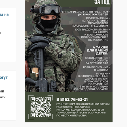
ла на
и
и
огут
ции
сле