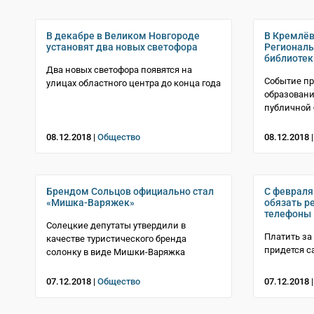
В декабре в Великом Новгороде
В Кремлёв
установят два новых светофора
Региональ
библиотек
Два новых светофора появятся на
​​​​​​​Событ
улицах областного центра до конца года
образовани
публичной 
08.12.2018 |
Общество
08.12.2018 
Брендом Сольцов официально стал
С февраля
«Мишка-Варяжек»
обязать р
телефоны
Солецкие депутаты утвердили в
Платить за
качестве туристического бренда
придется 
солонку в виде Мишки-Варяжка
07.12.2018 |
Общество
07.12.2018 