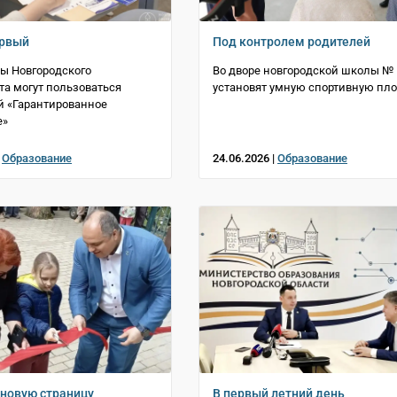
ервый
Под контролем родителей
ы Новгородского
Во дворе новгородской школы № 
та могут пользоваться
установят умную спортивную пл
й «Гарантированное
е»
|
Образование
24.06.2026 |
Образование
новую страницу
В первый летний день