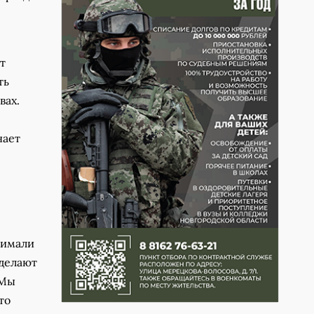
т
ть
вах.
нает
нимали
 делают
 Мы
то