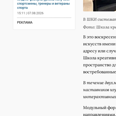
спортсмены, тренеры и ветераны
спорта
15:11 | 07.08.2026
В ШКИ системат
РЕКЛАМА
Фото: Школа кр
В это воскресен
искусств имени
адресу или слу
Школа креативн
пространство д
востребованные
В течение двух
наставников из
интерактивных
Модульный форм
направлениями.