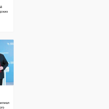
ой
дских
филиал
ого