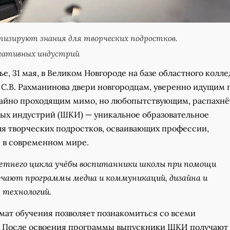
изируют знания для творческих подростков.
еативных индустрий
ье, 31 мая, в Великом Новгороде на базе областного колл
 С.В. Рахманинова двери новгородцам, уверенно идущим 
чайно проходящим мимо, но любопытствующим, распахнё
ых индустрий (ШКИ) — уникальное образовательное
ля творческих подростков, осваивающих профессии,
 в современном мире.
летнего цикла учёбы воспитанники школы при помощи
учают программы медиа и коммуникаций, дизайна и
 технологий.
ат обучения позволяет познакомиться со всеми
 После освоения программы выпускники ШКИ получают 