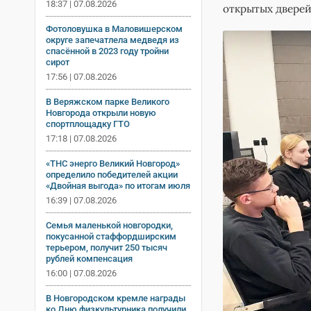
18:37 | 07.08.2026
открытых двере
Фотоловушка в Маловишерском
округе запечатлела медведя из
спасённой в 2023 году тройни
сирот
17:56 | 07.08.2026
В Веряжском парке Великого
Новгорода открыли новую
спортплощадку ГТО
17:18 | 07.08.2026
«ТНС энерго Великий Новгород»
определило победителей акции
«Двойная выгода» по итогам июля
16:39 | 07.08.2026
Семья маленькой новгородки,
покусанной стаффордширским
терьером, получит 250 тысяч
рублей компенсация
16:00 | 07.08.2026
В Новгородском кремле награды
ко Дню физкультурника получили