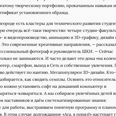
огатому творческому портфолио, прокачанным навыкам 
ртификат установленного образца.
городе есть кластеры для технического развития студент
вую очередь всё-таки творчество: четыре студии-факульт
- и видеопроизводство, анимацию и 3D-графику, дизайн 
. Это современные креативные направления, — рассказа
ссиональный фотограф и руководитель ШКИ. — Сейчас
олько не занимаются. И часто делают это дома «на коленк
ютер, смартфон, выход в Сеть и собственные увлечения.
во действует по наитию. Мегапопулярен 3D-дизайн. Кто-
азбирается, как сводить семплы. Освоить это относител
что можно установить софт на домашний компьютер и
ыряться-ковыряться. А мы собираем увлечённых детей 
ом наставников и даём систематизированные знания:
е для работы, выстраиваем понятную программу и плано
. В этом случае долгожданное «Ага, я понял!» наступает 