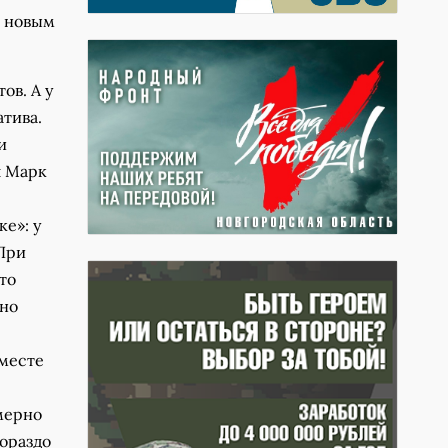
и новым
ов. А у
атива.
и
л Марк
е»: у
 При
то
ьно
вместе
мерно
гораздо