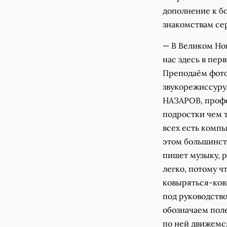
дополнение к б
знакомствам се
— В Великом Нов
нас здесь в пер
Преподаём фото
звукорежиссуру
НАЗАРОВ, профе
подростки чем т
всех есть компь
этом большинст
пишет музыку, р
легко, потому 
ковыряться-ков
под руководств
обозначаем пол
по ней движемся