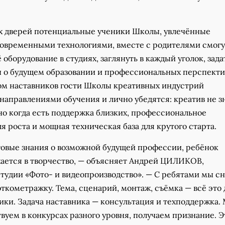
х дверей потенциальные ученики Школы, увлечённые
современными технологиями, вместе с родителями смогу
 оборудование в студиях, заглянуть в каждый уголок, зада
 о будущем образовании и профессиональных перспекти
ом наставников гости Школы креативных индустрий
направлениями обучения и лично убедятся: креатив не з
но когда есть поддержка близких, профессиональное
я роста и мощная техническая база для крутого старта.
товые знания о возможной будущей профессии, ребёнок
ается в творчество, — объясняет Андрей ЦИЛИКОВ,
студии «Фото- и видеопроизводство». — С ребятами мы с
ткометражку. Тема, сценарий, монтаж, съёмка — всё это
ики. Задача наставника — консультация и техподдержка.
вуем в конкурсах разного уровня, получаем признание. Э