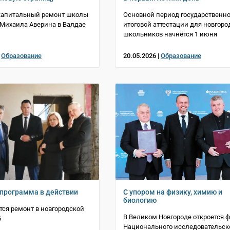
капитальный ремонт школы
Основной период государственн
Михаила Аверина в Валдае
итоговой аттестации для новгоро
школьников начнётся 1 июня
|
Образование
20.05.2026 |
Образование
программа в действии
С упором на физику, химию и
биологию
ся ремонт в новгородской
В Великом Новгороде откроется 
6
Национального исследовательск