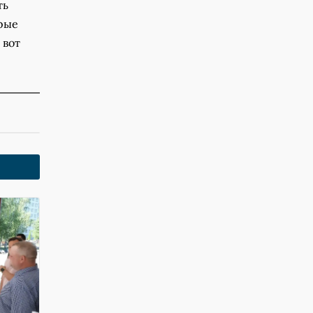
ть
орые
 вот