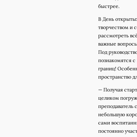
быстрее.
В День открыты
творчеством и 
рассмотреть всё
важные вопросы
Под руководств
познакомятся с 
границ! Особен
пространство дл
— Получая стар
целиком погруж
преподаватель 
небольшую коро
сами воспитанн
постоянно участ