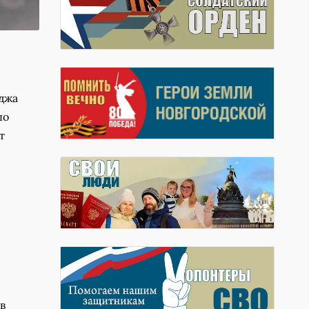
еджа
по
т
в