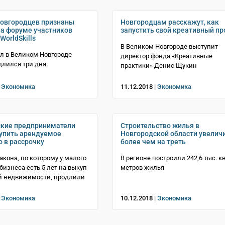
овгородцев признаны
Новгородцам расскажут, как
а форуме участников
запустить свой креативный пр
orldSkills
В Великом Новгороде выступит
л в Великом Новгороде
директор фонда «Креативные
длился три дня
практики» Денис Щукин
|
Экономика
11.12.2018 |
Экономика
ские предприниматели
Строительство жилья в
упить арендуемое
Новгородской области увелич
 в рассрочку
более чем на треть
акона, по которому у малого
В регионе построили 242,6 тыс. кв
бизнеса есть 5 лет на выкуп
метров жилья
й недвижимости, продлили
|
Экономика
10.12.2018 |
Экономика