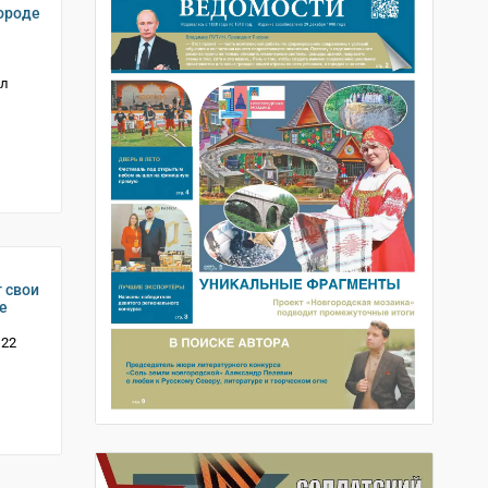
ороде
ал
 свои
е
 22