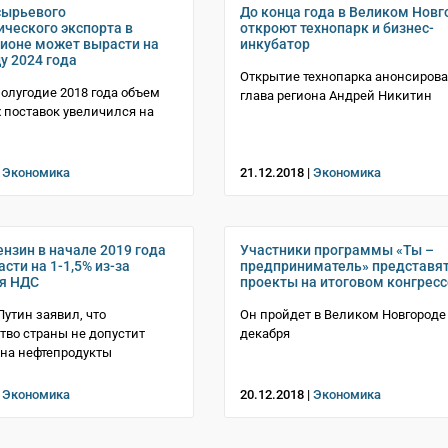
сырьевого
До конца года в Великом Новг
ического экспорта в
откроют технопарк и бизнес-
ионе может вырасти на
инкубатор
у 2024 года
Открытие технопарка анонсиров
полугодие 2018 года объем
глава региона Андрей Никитин
 поставок увеличился на
|
Экономика
21.12.2018 |
Экономика
ензин в начале 2019 года
Участники программы «Ты –
сти на 1-1,5% из-за
предприниматель» представят
я НДС
проекты на итоговом конгресс
утин заявил, что
Он пройдет в Великом Новгороде
тво страны не допустит
декабря
 на нефтепродукты
|
Экономика
20.12.2018 |
Экономика