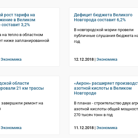
 рост тарифа на
Дефицит бюджета Великого
жение в Великом
Новгорода составит 6,2%
 составит 3,2%
В новгородской мэрии провели
а на тепло в областном
публичные слушания бюджета на
ет ниже запланированной
год
|
Экономика
12.12.2018 |
Экономика
дской области
«Акрон» расширяет производс
ровали 21 км трассы
азотной кислоты в Великом
Новгороде
 завершили ремонт на
В планах - строительство двух агр
0
азотной кислоты общей мощнос
270 тысяч тонн в год
|
Экономика
11.12.2018 |
Экономика