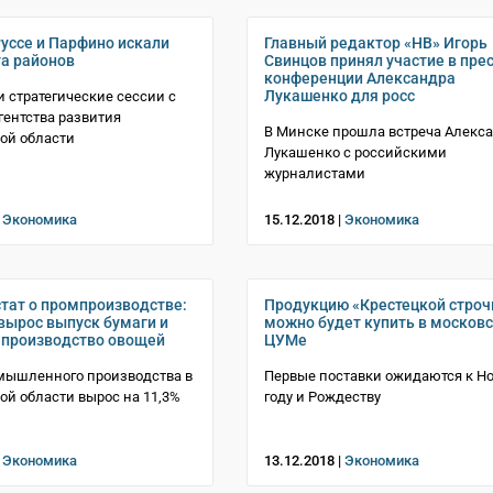
Руссе и Парфино искали
Главный редактор «НВ» Игорь
та районов
Свинцов принял участие в прес
конференции Александра
Лукашенко для росс
 стратегические сессии с
гентства развития
В Минске прошла встреча Алекс
ой области
Лукашенко с российскими
журналистами
|
Экономика
15.12.2018 |
Экономика
тат о промпроизводстве:
Продукцию «Крестецкой строч
 вырос выпуск бумаги и
можно будет купить в москов
 производство овощей
ЦУМе
мышленного производства в
Первые поставки ожидаются к Н
ой области вырос на 11,3%
году и Рождеству
|
Экономика
13.12.2018 |
Экономика