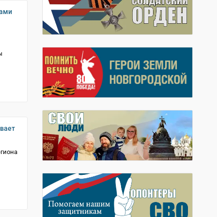
сами
ы
ивает
егиона