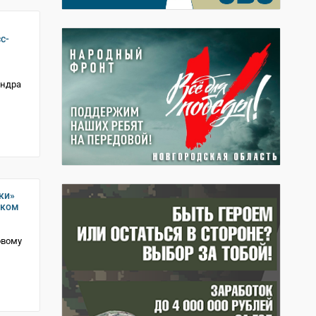
с-
андра
ки»
ском
овому