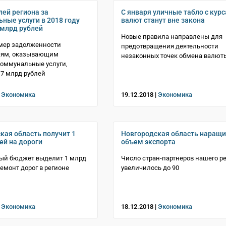
лей региона за
С января уличные табло с кур
ные услуги в 2018 году
валют станут вне закона
 млрд рублей
Новые правила направлены для
мер задолженности
предотвращения деятельности
иям, оказывающим
незаконных точек обмена валют
оммунальные услуги,
 7 млрд рублей
|
Экономика
19.12.2018 |
Экономика
кая область получит 1
Новгородская область наращ
ей на дороги
объем экспорта
ый бюджет выделит 1 млрд
Число стран-партнеров нашего р
ремонт дорог в регионе
увеличилось до 90
|
Экономика
18.12.2018 |
Экономика