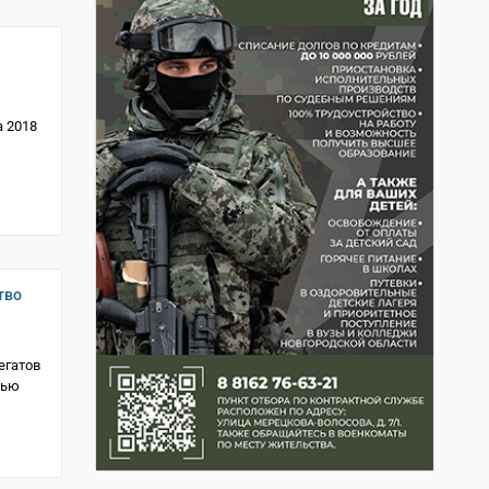
 2018
тво
егатов
тью