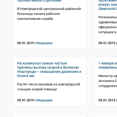
паллиативное отделение
прокомме
вокруг из
Шимской 
В Новгородской центральной районной
больнице начала работать
Региональн
паллиативная служба
здравоохра
официальн
ситуации 
09.01.2019 |
Медицина
09.01.2019 
На каникулах самые частые
1 января 
причины вызова скорой в Великом
появились 
Новгороде – повышение давления и
боли в жи
Министр зд
Антонина 
Растет число вызовов на новгородской
сотруднико
станции скорой помощи
03.01.2019 |
Медицина
03.01.2019 