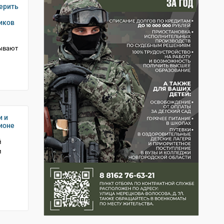
ерить
иков
тывают
и и
ионе
й
и