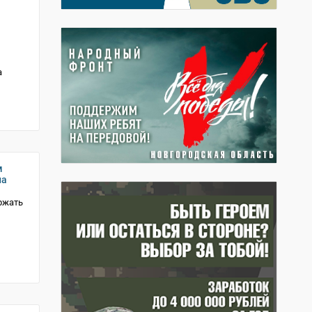
а
м
на
ржать