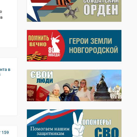
о
 в
нта в
4
 159