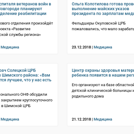
оспиталя ветеранов войн в
Ольга Колотилова готова пров
овгороде планируют
выполнение майских указов
тделение реабилитации
президента по зарплатам мед
ового отделения произойдёт
Фельдшеры Окуловской ЦРБ
роекта «Развитие
пожаловались, что мало зараба
ской службы региона»
|
Медицина
23.12.2018 |
Медицина
рач Солецкой ЦРБ
Центр охраны здоровья матер
 Шимского района: «Вам
ребенка появится в нашем рег
ся лучшее, что у нас есть
Его организуют на базе областно
детской клинической больницы 
ионального ОНФ обсудили
родильного дома
 закрытием круглосуточного
а в Шимской ЦРБ
|
Медицина
21.12.2018 |
Медицина