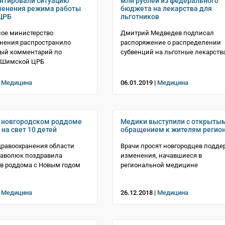
нтировали ситуацию
млн рублей из федерального
менения режима работы
бюджета на лекарства для
ЦРБ
льготников
ое министерство
Дмитрий Медведев подписал
нения распространило
распоряжение о распределении
ый комментарий по
субвенций на льготные лекарств
в Шимской ЦРБ
|
Медицина
06.01.2019 |
Медицина
в новгородском роддоме
Медики выступили с открыты
на свет 10 детей
обращением к жителям регио
равоохранения области
Врачи просят новгородцев подде
Саволюк поздравила
изменения, начавшиеся в
в роддома с Новым годом
региональной медицине
|
Медицина
26.12.2018 |
Медицина