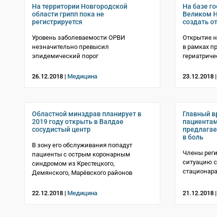
На территории Новгородской
На базе г
области грипп пока не
Великом Н
регистрируется
создать о
Уровень заболеваемости ОРВИ
Открытие н
незначительно превысил
в рамках п
эпидемический порог
гериатриче
26.12.2018 |
Медицина
23.12.2018 
Областной минздрав планирует в
Главный в
2019 году открыть в Валдае
пациентам
сосудистый центр
предлагает
в боль
В зону его обслуживания попадут
Члены рег
пациенты с острым коронарным
ситуацию с
синдромом из Крестецкого,
стационар
Демянского, Марёвского районов
22.12.2018 |
Медицина
21.12.2018 