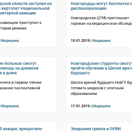
дской области заступил на
Новгородцы могут бесплатно 
 вертолет Национальной
диспансеризацию
нитарной авиации
Новгородская ЦГКБ приглашает
анавиации приступил к
горожан на медицинское обслед
естовом режиме
|
Медицина
19.01.2019 |
Медицина
о больные смогут
Новгородские студенты смогу
помощь на дневном
пройти обучение в Школе вра
е и дома
будущего
иняла в первом чтении
Школа врачей будущего НовГУ бу
казании паллиативной
готовить медиков с элитным
образованием
|
Медицина
17.01.2019 |
Медицина
15 января, прекратило
Эпидемия гриппа и ОРВИ