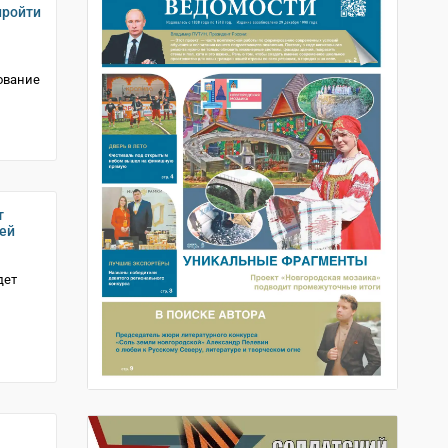
пройти
ование
т
чей
дет