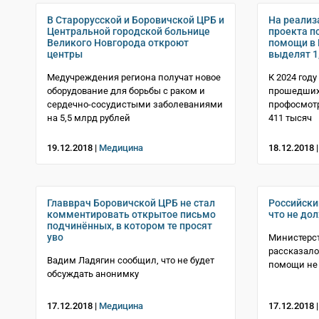
В Старорусской и Боровичской ЦРБ и
На реализ
Центральной городской больнице
проекта п
Великого Новгорода откроют
помощи в 
центры
выделят 1
Медучреждения региона получат новое
К 2024 году
оборудование для борьбы с раком и
прошедших
сердечно-сосудистыми заболеваниями
профосмотр
на 5,5 млрд рублей
411 тысяч
19.12.2018 |
Медицина
18.12.2018 
Главврач Боровичской ЦРБ не стал
Российски
комментировать открытое письмо
что не до
подчинённых, в котором те просят
уво
Министерс
рассказало
Вадим Ладягин сообщил, что не будет
помощи не
обсуждать анонимку
17.12.2018 |
Медицина
17.12.2018 