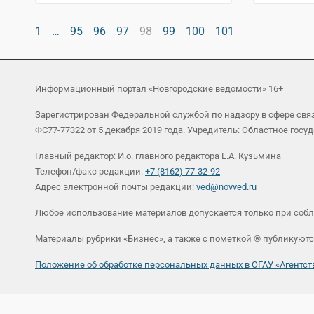
1
…
95
96
97
98
99
100
101
Информационный портал «Новгородские ведомости» 16+
Зарегистрирован Федеральной службой по надзору в сфере св
ФС77-77322 от 5 декабря 2019 года. Учредитель: Областное г
Главный редактор: И.о. главного редактора Е.А. Кузьмина
Телефон/факс редакции:
+7 (8162) 77-32-92
Адрес электронной почты редакции:
ved@novved.ru
Любое использование материалов допускается только при соб
Материалы рубрики «Бизнес», а также с пометкой ® публикуютс
Положение об обработке персональных данных в ОГАУ «Агент