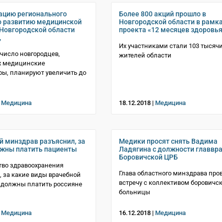
ацию регионального
Более 800 акций прошло в
о развитию медицинской
Новгородской области в рамк
Новгородской области
проекта «12 месяцев здоровь
,
Их участниками стали 103 тысяч
 число новгородцев,
жителей области
 медицинские
ы, планируют увеличить до
|
Медицина
18.12.2018 |
Медицина
й минздрав разъяснил, за
Медики просят снять Вадима
лжны платить пациенты
Ладягина с должности главвр
Боровичской ЦРБ
тво здравоохранения
Глава областного минздрава про
, за какие виды врачебной
встречу с коллективом боровичс
 должны платить россияне
больницы
|
Медицина
16.12.2018 |
Медицина