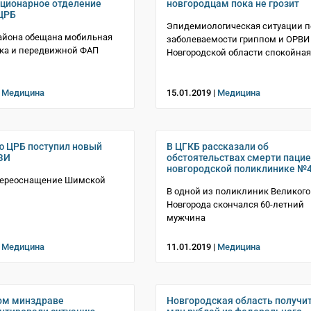
ационарное отделение
новгородцам пока не грозит
ЦРБ
Эпидемиологическая ситуации п
айона обещана мобильная
заболеваемости гриппом и ОРВИ
ка и передвижной ФАП
Новгородской области спокойная
|
Медицина
15.01.2019 |
Медицина
 ЦРБ поступил новый
В ЦГКБ рассказали об
ЗИ
обстоятельствах смерти пацие
новгородской поликлинике №
переоснащение Шимской
В одной из поликлиник Великого
Новгорода скончался 60-летний
мужчина
|
Медицина
11.01.2019 |
Медицина
ом минздраве
Новгородская область получит