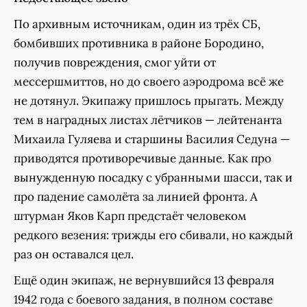
По архивным источникам, один из трёх СБ,
бомбивших противника в районе Бородино,
получив повреждения, смог уйти от
мессершмиттов, но до своего аэродрома всё же
не дотянул. Экипажу пришлось прыгать. Между
тем в наградных листах лётчиков — лейтенанта
Михаила Гуляева и старшины Василия Седуна —
приводятся противоречивые данные. Как про
вынужденную посадку с убранными шасси, так и
про падение самолёта за линией фронта. А
штурман Яков Карп предстаёт человеком
редкого везения: трижды его сбивали, но каждый
раз он оставался цел.
Ещё один экипаж, не вернувшийся 13 февраля
1942 года с боевого задания, в полном составе