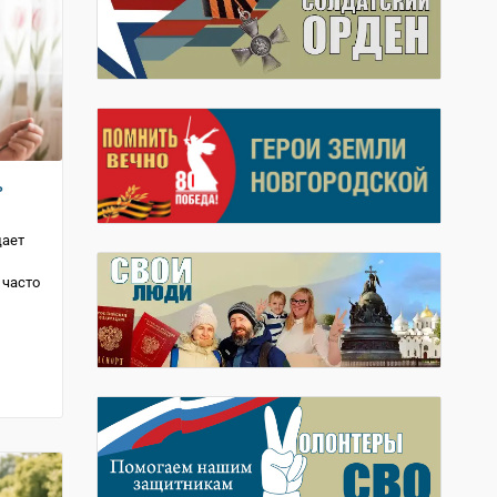
ь
щает
 часто