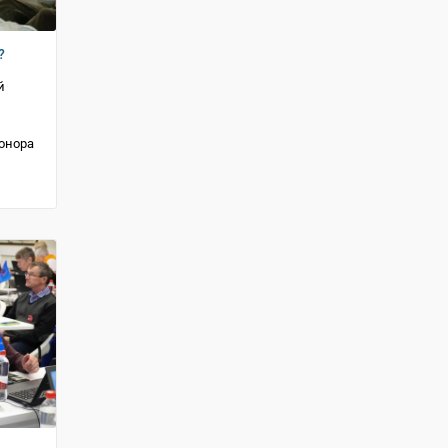
?
й
онора