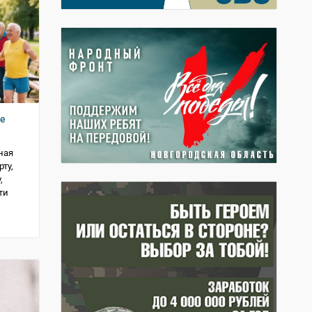
ое
ная
ту,
,
ти