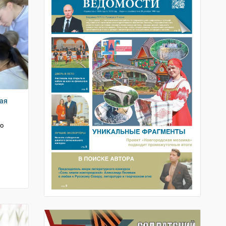
шая
го