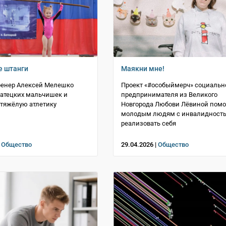
е штанги
Маякни мне!
ренер Алексей Мелешко
Проект «#особыймерч» социальн
атецких мальчишек и
предпринимателя из Великого
 тяжёлую атлетику
Новгорода Любови Лёвиной помо
молодым людям с инвалидност
реализовать себя
|
Общество
29.04.2026 |
Общество