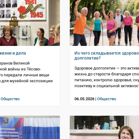
изни и дела
Из чего складывается здоров
долголетие?
еранов Великой
Здоровое долголетие — это актив
ной войны из Тёсово-
жизнь до старости благодаря спор
го передали личные вещи
питанию, контролю здоровья, сну
в для музейной экспозиции
позитиву и социальной активнос
|
Общество
06.05.2026 |
Общество