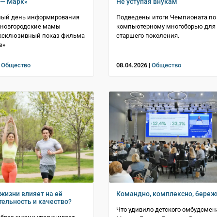
 — Марк»
Не уступая внукам
ный день информирования
Подведены итоги Чемпионата по
 новгородские мамы
компьютерному многоборью для
эксклюзивный показ фильма
старшего поколения.
е»
|
Общество
08.04.2026 |
Общество
 жизни влияет на её
Командно, комплексно, береж
ельность и качество?
Что удивило детского омбудсмен