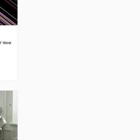
т тени