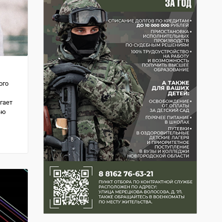
ого
гает
ью