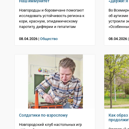
Наш иммунитет
«Держи! Я
Новгородцы и боровичане помогают
Во Всемир
исследовать устойчивость региона к
об аутизме
кори, краснухе, эпидемическому
устроили 
паротиту, дифтерии и гепатитам
«Особенны
08.04.2026 |
Общество
08.04.2026 
Солдатики по-взрослому
Как образ
продолжит
Новгородский клуб настольных игр